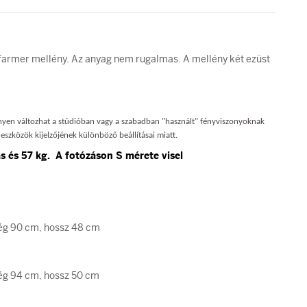
armer mellény. Az anyag nem rugalmas. A mellény két ezüst
nnyen változhat a stúdióban vagy a szabadban "használt" fényviszonyoknak
eszközök kijelzőjének különböző beállításai miatt.
 és 57 kg. A fotózáson S mérete visel
ég 90 cm, hossz 48 cm
ég 94 cm, hossz 50 cm