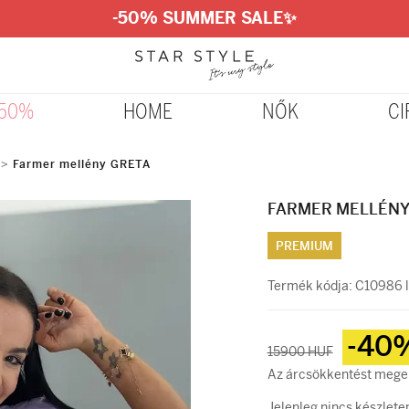
-50% SUMMER SALE
✨
-50%
HOME
NŐK
CI
>
Farmer mellény GRETA
FARMER MELLÉNY
PREMIUM
Termék kódja:
C10986 l
-40
15900 HUF
Az árcsökkentést megel
Jelenleg nincs készlete