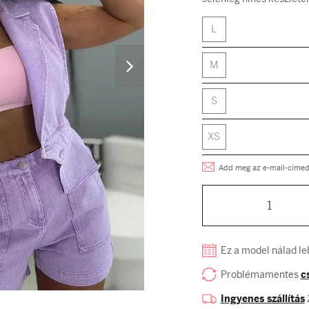
L
M
S
XS
Add meg az e-mail-címed, 
Ez a model nálad le
Problémamentes
c
Ingyenes szállítás