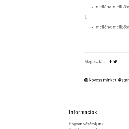
mellény: mellbős
L
mellény: mellbős
Megosztás':
Kövess minket @star
Információk
Hogyan vásároljunk