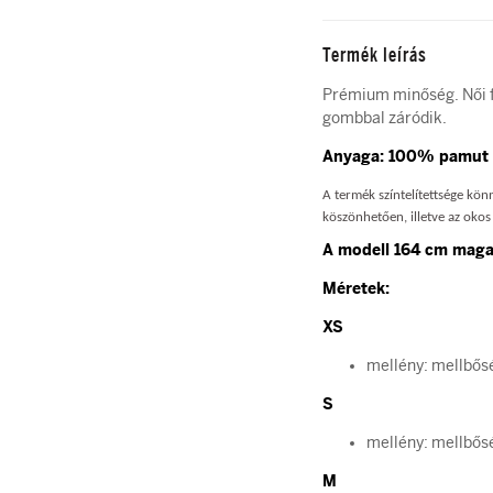
Termék leírás
Prémium minőség. Női f
gombbal záródik.
Anyaga: 100% pamut
A termék színtelítettsége kö
köszönhetően, illetve az okos 
A modell 164 cm magas
Méretek:
XS
mellény: mellbős
S
mellény: mellbős
M