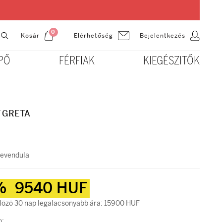
0
Kosár
Bejelentkezés
Elérhetőség
PŐ
FÉRFIAK
KIEGÉSZITŐK
 GRETA
evendula
%
9540 HUF
özö 30 nap legalacsonyabb ára: 15900 HUF
n: