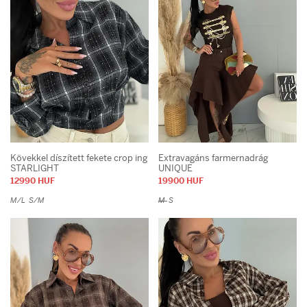
Kövekkel díszített fekete crop ing
Extravagáns farmernadrág
STARLIGHT
UNIQUE
12990 HUF
19900 HUF
M/L
S/M
M
S