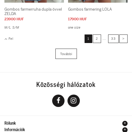
Gombos farmerruha dupla övvel
Gombos farmering LOLA
ZELDA
23900 HUF
17900 HUF
M/L
S/M
one size
Fel
1
2
...
33
>
További
Közösségi hálózatok
Rólunk
Információk