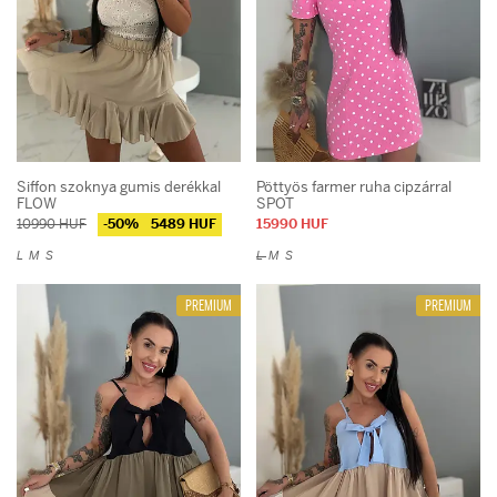
Siffon szoknya gumis derékkal
Pöttyös farmer ruha cipzárral
FLOW
SPOT
10990 HUF
-50%
5489 HUF
15990 HUF
L
M
S
L
M
S
PREMIUM
PREMIUM