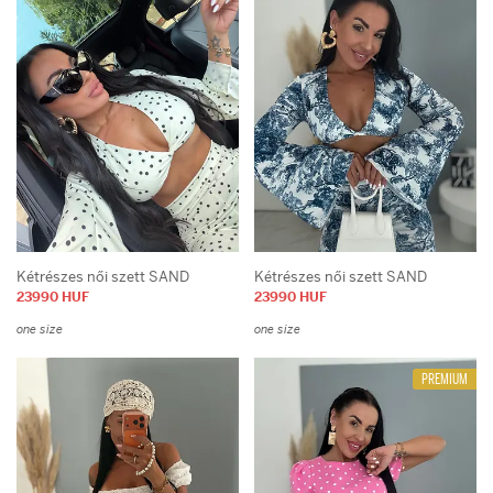
Kétrészes női szett SAND
Kétrészes női szett SAND
23990 HUF
23990 HUF
one size
one size
PREMIUM