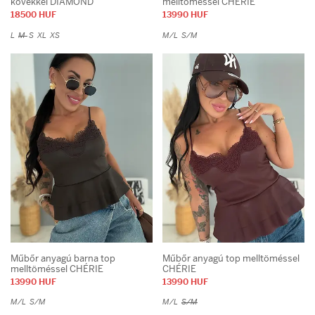
kövekkel DIAMOND
melltöméssel CHÉRIE
18500 HUF
13990 HUF
L
M
S
XL
XS
M/L
S/M
Műbőr anyagú barna top
Műbőr anyagú top melltöméssel
melltöméssel CHÉRIE
CHÉRIE
13990 HUF
13990 HUF
M/L
S/M
M/L
S/M