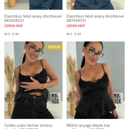
Ár:
510 - 39990
Elasztikus felső arany díszítéssel
Elasztikus felső arany díszítéssel
MONARCH
MONARCH
12990 HUF
12990 HUF
M/L
S/M
M/L
S/M
PREMIUM
Széles szárú farmer strassz
Műbőr anyagú fekete top