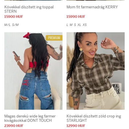
Kövekkel díszített ing toppal
Mom fit farmernadrág KERRY
STERN
15900 HUF
15990 HUF
M/L
S/M
L
M
S
XL
XS
PREMIUM
Magas derekú wide leg farmer
Kövekkel díszített zöld crop ing
kivágásokkal DONT TOUCH
STARLIGHT
23990 HUF
12990 HUF