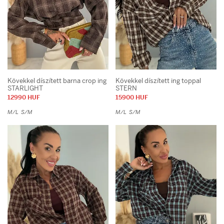
Kövekkel díszített barna crop ing
Kövekkel díszített ing toppal
STARLIGHT
STERN
12990 HUF
15900 HUF
M/L
S/M
M/L
S/M