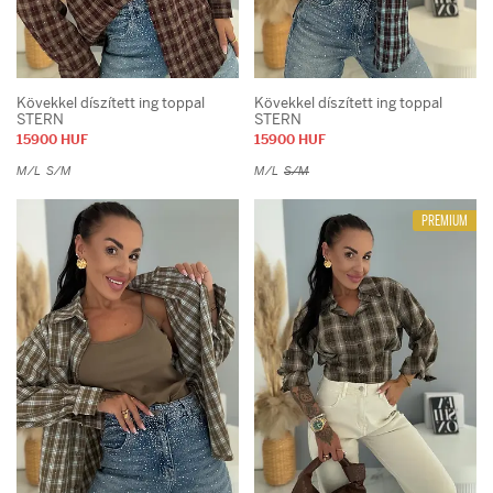
Kövekkel díszített ing toppal
Kövekkel díszített ing toppal
STERN
STERN
15900 HUF
15900 HUF
M/L
S/M
M/L
S/M
PREMIUM