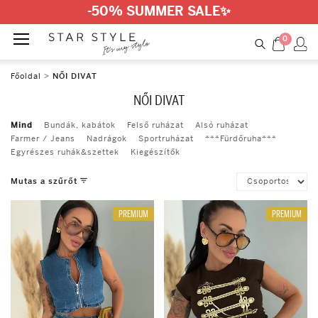
-50% SUMMER SALE
✨
0
Főoldal
>
NŐI DIVAT
NŐI DIVAT
Mind
Bundák, kabátok
Felső ruházat
Alsó ruházat
Farmer / Jeans
Nadrágok
Sportruházat
***Fürdőruha***
Egyrészes ruhák&szettek
Kiegészítők
Mutas a szűrőt
PREMIUM
PREMIUM
Szín
White
Peach
Black
Fuchsia
Beige
Burgundy
Red
Mentha
Pink
Turquise