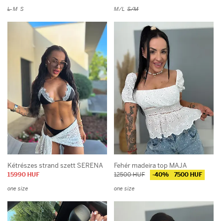
L
M
S
M/L
S/M
Kétrészes strand szett SERENA
Fehér madeira top MAJA
15990 HUF
12500 HUF
-40%
7500 HUF
one size
one size