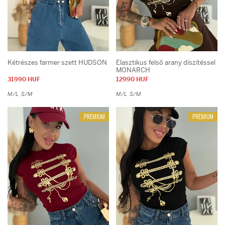
Blue
Purple
Green
Grey
Orange
Gold
Yellow
Silver
Brown
Neon
Khaki
Multicolor
Puder
Kétrészes farmer szett HUDSON
Elasztikus felső arany díszítéssel
MONARCH
Méret
31990 HUF
12990 HUF
one size
39
M/L
S/M
M/L
S/M
XS
40
S
41
PREMIUM
PREMIUM
M
26
L
27
XL
28
XXL
29
34
30
35
31
36
32
37
33
38
Ár