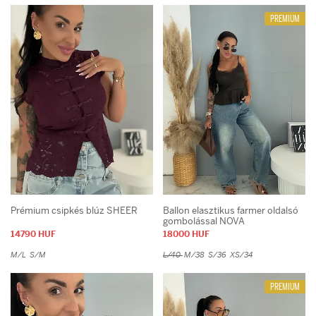
PREMIUM
Prémium csipkés blúz SHEER
Ballon elasztikus farmer oldalsó
gombolással NOVA
14790 HUF
18000 HUF
M/L
S/M
L/40
M/38
S/36
XS/34
PREMIUM