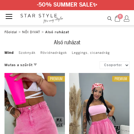
-50% SUMMER SALE
✨
0
Főoldal
>
NŐI DIVAT
>
Alsó ruházat
Alsó ruházat
Mind
Szoknyák
Rövidnadrágok
Leggings, cicanadrág
Mutas a szűrőt
PREMIUM
PREMIUM
Méret
one size
M
XS
L
S
XL
Szín
White
Brown
Black
Khaki