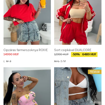
Cipzáras farmerszoknya ROXIE
Sort csipkével DUALCORE
14990 HUF
12990 HUF
-50%
6489 HUF
L
M
S
M/L
S/M
PREMIUM