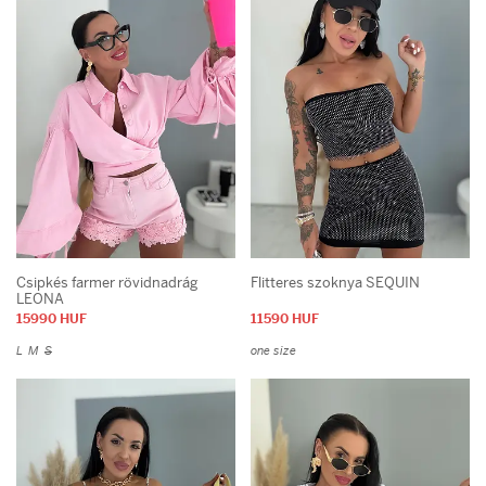
Csipkés farmer rövidnadrág
Flitteres szoknya SEQUIN
LEONA
15990 HUF
11590 HUF
L
M
S
one size