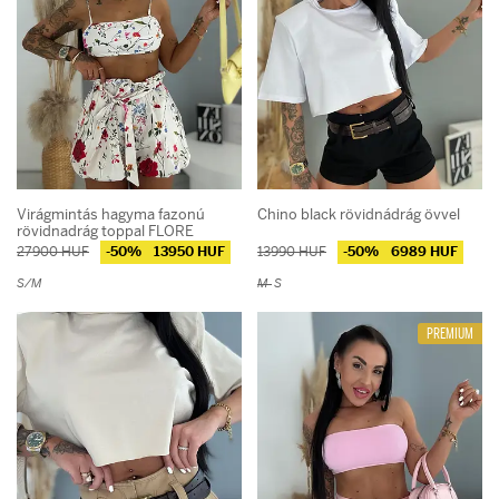
Virágmintás hagyma fazonú
Chino black rövidnádrág övvel
rövidnadrág toppal FLORE
27900 HUF
-50%
13950 HUF
13990 HUF
-50%
6989 HUF
S/M
M
S
PREMIUM