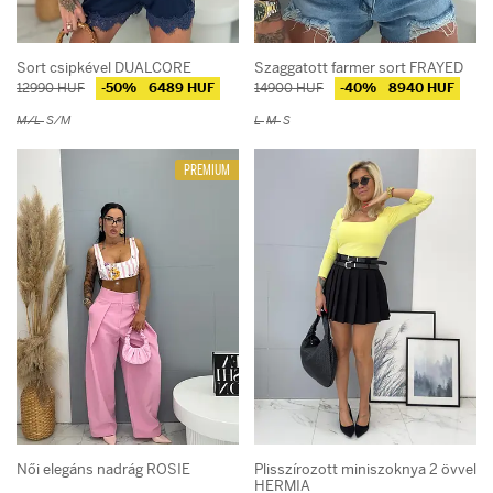
Sort csipkével DUALCORE
Szaggatott farmer sort FRAYED
12990 HUF
-50%
6489 HUF
14900 HUF
-40%
8940 HUF
M/L
S/M
L
M
S
PREMIUM
Női elegáns nadrág ROSIE
Plisszírozott miniszoknya 2 övvel
HERMIA