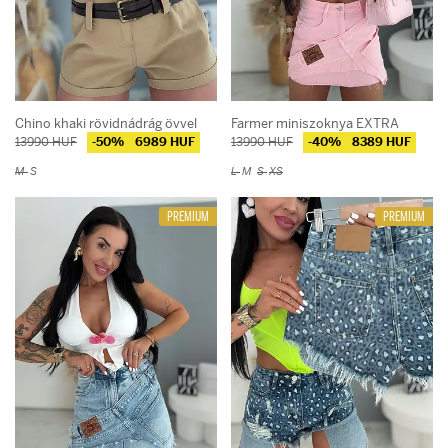
Chino khaki rövidnádrág övvel
Farmer miniszoknya EXTRA
13990 HUF
-50%
6989 HUF
13990 HUF
-40%
8389 HUF
M
S
L
M
S
XS
PREMIUM
PREMIUM