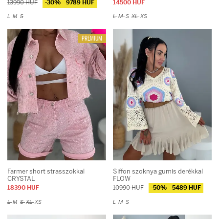
13990 HUF
-30%
9789 HUF
14500 HUF
L
M
S
L
M
S
XL
XS
PREMIUM
Farmer short strasszokkal
Siffon szoknya gumis derékkal
CRYSTAL
FLOW
18390 HUF
10990 HUF
-50%
5489 HUF
L
M
S
XL
XS
L
M
S