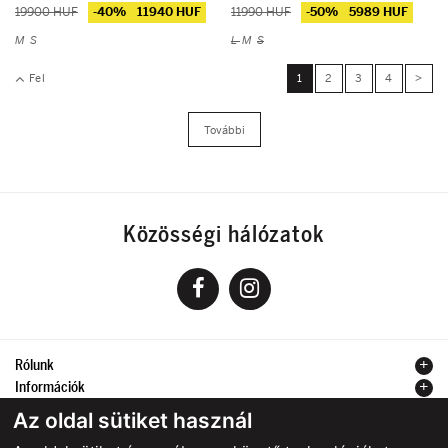
19900 HUF
-40%
11940 HUF
11990 HUF
-50%
5989 HUF
M
S
L
M
S
Fel
1
2
3
4
>
További
Közösségi hálózatok
Rólunk
Információk
Kapcsolat
Az oldal sütiket használ