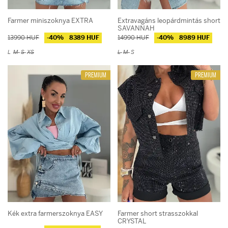
Farmer miniszoknya EXTRA
Extravagáns leopárdmintás short
SAVANNAH
13990 HUF
-40%
8389 HUF
14990 HUF
-40%
8989 HUF
L
M
S
XS
L
M
S
PREMIUM
PREMIUM
Kék extra farmerszoknya EASY
Farmer short strasszokkal
CRYSTAL