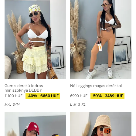
Gumis derekú fodros
Női leggings magas derékkal
miniszoknya DEBBY
11100 HUF
-40%
6660 HUF
6990 HUF
-50%
3489 HUF
M/L
S/M
L
M
S
XL