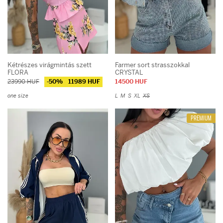
Kétrészes virágmintás szett
Farmer sort strasszokkal
FLORA
CRYSTAL
23990 HUF
-50%
11989 HUF
14500 HUF
one size
L
M
S
XL
XS
PREMIUM