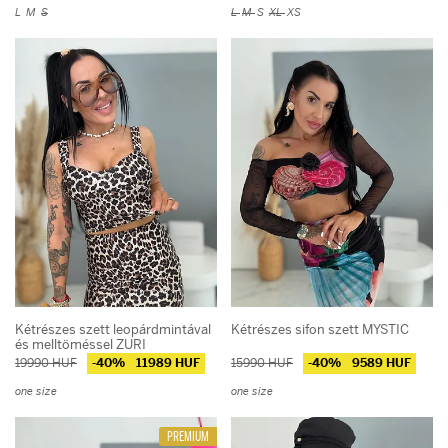
L
M
S
L
M
S
XL
XS
Kétrészes szett leopárdmintával
Kétrészes sifon szett MYSTIC
és melltöméssel ZURI
19990 HUF
-40%
11989 HUF
15990 HUF
-40%
9589 HUF
one size
one size
PREMIUM