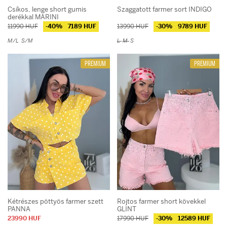
Csíkos, lenge short gumis
Szaggatott farmer sort INDIGO
derékkal MARINI
11990 HUF
-40%
7189 HUF
13990 HUF
-30%
9789 HUF
M/L
S/M
L
M
S
PREMIUM
PREMIUM
Kétrészes pöttyös farmer szett
Rojtos farmer short kövekkel
PANNA
GLINT
23990 HUF
17990 HUF
-30%
12589 HUF