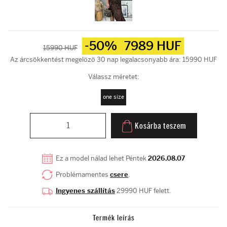
-50%
7989 HUF
15990 HUF
Az árcsökkentést megelözö 30 nap legalacsonyabb ára: 15990 HUF
Válassz méretet:
one size
Kosárba teszem
Ez a model nálad lehet Péntek
2026.08.07
Problémamentes
csere
.
Ingyenes szállítás
29990 HUF felett.
Termék leírás