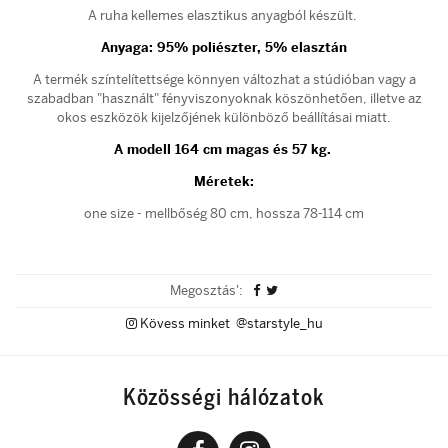
A ruha kellemes elasztikus anyagból készült.
Anyaga: 95
% poliészter, 5% elasztán
A termék színtelítettsége könnyen változhat a stúdióban vagy a
szabadban "használt" fényviszonyoknak köszönhetően, illetve az
okos eszközök kijelzőjének különböző beállításai miatt.
A modell 164 cm magas és 57 kg.
Méretek:
one size - mellbőség 80 cm, hossza 78-114 cm
Megosztás':
Kövess minket @starstyle_hu
Közösségi hálózatok