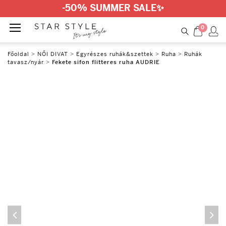
-50% SUMMER SALE
✨
0
Főoldal
>
NŐI DIVAT
>
Egyrészes ruhák&szettek
>
Ruha
>
Ruhák
tavasz/nyár
>
Fekete sifon flitteres ruha AUDRIE