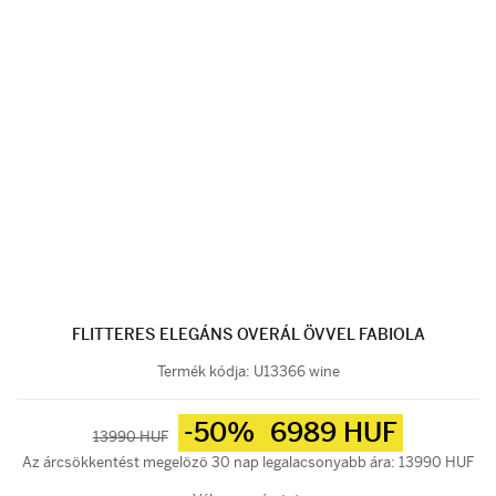
FLITTERES ELEGÁNS OVERÁL ÖVVEL FABIOLA
Termék kódja:
U13366 wine
-50%
6989 HUF
13990 HUF
Az árcsökkentést megelözö 30 nap legalacsonyabb ára: 13990 HUF