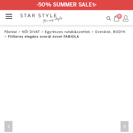
-50% SUMMER SALE
✨
0
Főoldal
>
NŐI DIVAT
>
Egyrészes ruhák&szettek
>
Overálok, BODYK
>
Flitteres elegáns overál övvel FABIOLA