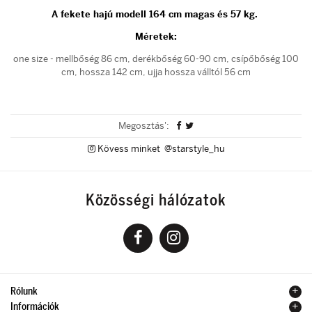
A fekete hajú modell 164 cm magas és 57 kg.
Méretek:
one size - mellbőség 86 cm, derékbőség 60-90 cm, csípőbőség 100
cm, hossza 142 cm, ujja hossza válltól 56 cm
Megosztás':
Kövess minket @starstyle_hu
Közösségi hálózatok
Rólunk
Információk