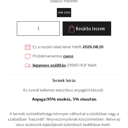
Válassz méretet:
one size
Kosárba teszem
Ez a model nálad lehet Hétfő
2026.08.10
Problémamentes
csere
.
Ingyenes szállítás
29990 HUF felett.
Termék leírás
Az overál kellemes elasztikus anyagból készült.
Anyaga:
95% viszkóz, 5% elasztán
A termék színtelítettsége könnyen változhat a stúdióban vagy a
szabadban "használt" fényviszonyoknak köszönhetően, illetve az
okos eszközök kijelzőjének különböző beállításai miatt.