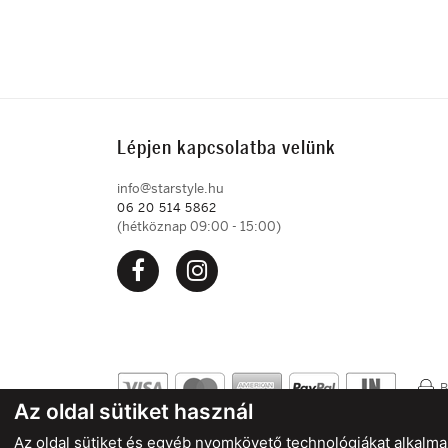
Lépjen kapcsolatba velünk
info@starstyle.hu
06 20 514 5862
(hétköznap 09:00 - 15:00)
B
Az oldal sütiket használ
Az oldal sütiket és egyéb nyomkövető technológiákat alkalmaz