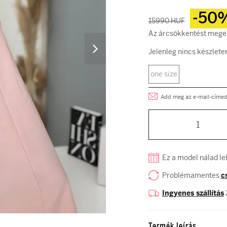
-50
15990 HUF
Az árcsökkentést megel
Jelenleg nincs készlete
one size
Add meg az e-mail-címed, 
Ez a model nálad le
Problémamentes
c
Ingyenes szállítás
Termék leírás