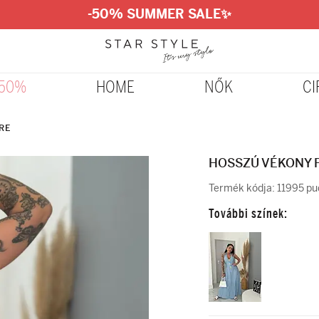
-50% SUMMER SALE
✨
-50%
HOME
NŐK
CI
URE
HOSSZÚ VÉKONY 
Termék kódja:
11995 pu
További színek: