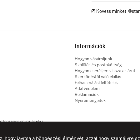
Kövess minket @star
Információk
Hogyan vásároljunk
Szállítás és postaköltség
Hogyan cseréljem vissza az árut
Szerződéstől való elállás
Felhasználási feltételek
Adatvédelem
Reklamációk
Nyereményjáték
iztonságos online fizetés
, hogy javítsa a böngészési élményét, azzal hogy személyre szab