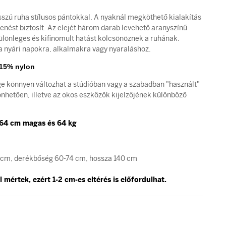
sszú ruha stílusos pántokkal. A nyaknál megköthető kialakítás
enést biztosít. Az elejét három darab levehető aranyszínű
különleges és kifinomult hatást kölcsönöznek a ruhának.
 a nyári napokra, alkalmakra vagy nyaraláshoz.
 15% nylon
ge könnyen változhat a stúdióban vagy a szabadban "használt"
hetően, illetve az okos eszközök kijelzőjének különböző
164 cm magas és 64 kg
6 cm, derékbőség 60-74 cm, hossza 140 cm
 mértek, ezért 1-2 cm-es eltérés is előfordulhat.