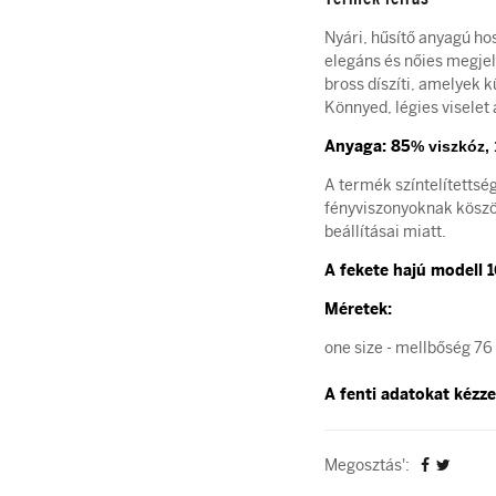
Nyári, hűsítő anyagú ho
elegáns és nőies megjel
bross díszíti, amelyek 
Könnyed, légies viselet
Anyaga:
85
% viszkóz,
A termék színtelítettsé
fényviszonyoknak köszön
beállításai miatt.
A fekete hajú modell 
Méretek:
one size - mellbőség 7
A fenti adatokat kézzel
Megosztás':