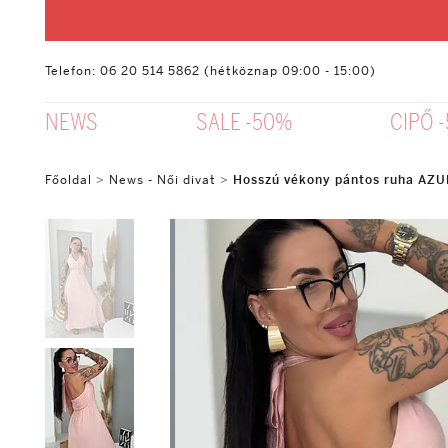
Telefon: 06 20 514 5862 (hétköznap 09:00 - 15:00)
NEWS
SALE -50%
CIPŐ 
Főoldal
>
News - Női divat
>
Hosszú vékony pántos ruha AZ