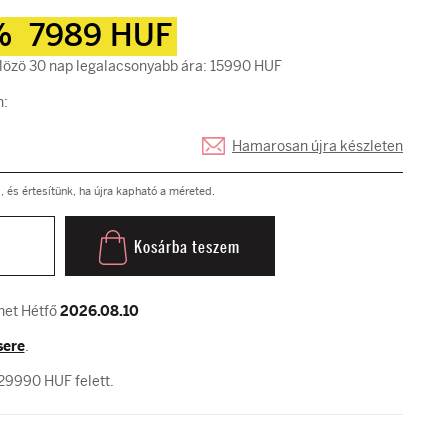
%
7989 HUF
özö 30 nap legalacsonyabb ára: 15990 HUF
n:
Hamarosan újra készleten
és értesítünk, ha újra kapható a méreted.
Kosárba teszem
het Hétfő
2026.08.10
sere
.
29990 HUF felett.