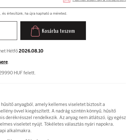
és értesítünk, ha újra kapható a méreted.
Kosárba teszem
het Hétfő
2026.08.10
sere
.
29990 HUF felett.
hűsítő anyagból, amely kellemes viseletet biztosít a
lény övvel kiegészített. A nadrág szintén könnyű, hűsítő
is derékrésszel rendelkezik. Az anyag nem átlátszó, így egész
lmes viseletet nyújt. Tökéletes választás nyári napokra,
api alkalmakra.