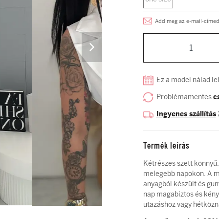
Add meg az e-mail-címed, 
Ez a model nálad le
Problémamentes
c
Ingyenes szállítás
Termék leírás
Kétrészes szett könnyű, 
melegebb napokon. A mel
anyagból készült és gum
nap magabiztos és kénye
utazáshoz vagy hétközn