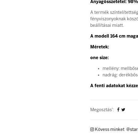
Anyagösszetétel: 98% 
A termék színtelítettsé
fényviszonyoknak köszön
beállításai miatt.
A modell 164 cm mag
Méretek:
one size:
mellény: mellbős
nadrág: derékbős
A fenti adatokat kézzel
Megosztás':
Kövess minket @star