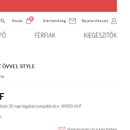
0
Kosár
Bejelentkezés
Elérhetőség
PŐ
FÉRFIAK
KIEGÉSZITŐK
 ÖVVEL STYLE
te
F
özö 30 nap legalacsonyabb ára: 14900 HUF
n:
Hamarosan újra készleten