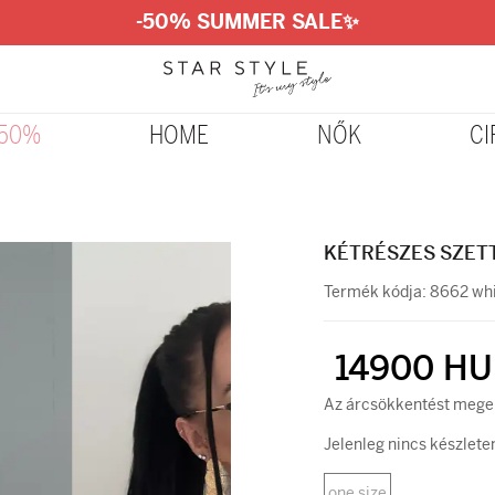
-50% SUMMER SALE
✨
-50%
HOME
NŐK
CI
KÉTRÉSZES SZETT
Termék kódja:
8662 whi
14900 HU
Az árcsökkentést megel
Jelenleg nincs készlete
one size