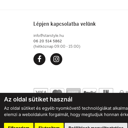
Lépjen kapcsolatba velünk
info@starstyle.hu
06 20 514 5862
(hétköznap 09:00 - 15:00)
B
Az oldal sütiket használ
Az oldal sütiket és egyéb nyomkövető technológiákat alkalmaz
elemzi a weboldalunk forgalmát, hogy megtudjuk honnan érke
Felhasználási feltételek
Cookies
Adatvédelem
S
Elfogadom
Elutasítom
Beállítások megváltoztatása