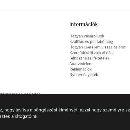
Információk
Hogyan vásároljunk
Szállítás és postaköltség
Hogyan cseréljem vissza az árut
Szerződéstől való elállás
Felhasználási feltételek
Adatvédelem
Reklamációk
Nyereményjáték
iztonságos online fizetés
, hogy javítsa a böngészési élményét, azzal hogy személyre szab
starstyle.sk
starstyle.cz
starstyle.hu
ztek a látogatóink.
zerződéstől való elállás