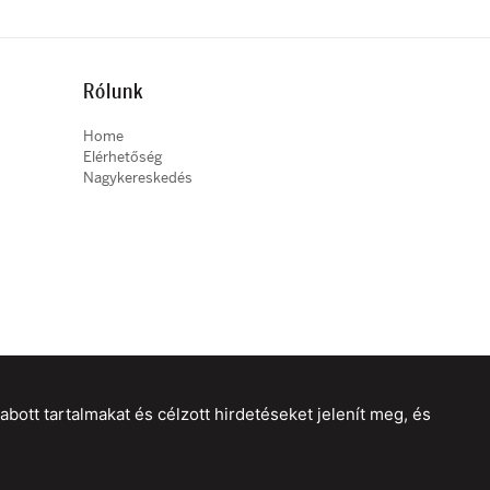
Rólunk
Home
Elérhetőség
Nagykereskedés
ott tartalmakat és célzott hirdetéseket jelenít meg, és
webdesign
|
webex.digital