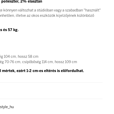
poliészter, 2% elasztán
ge könnyen változhat a stúdióban vagy a szabadban "használt"
hetően, illetve az okos eszközök kijelzőjének különböző
as és 57 kg.
ég 104 cm, hossz 58 cm
ég 70-76 cm, csípőbőség 114 cm, hossz 109 cm
 mértek, ezért 1-2 cm-es eltérés is előfordulhat.
style_hu