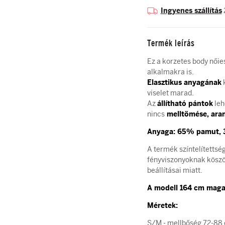
Ingyenes szállítás
Termék leírás
Ez a korzetes body női
alkalmakra is.
Elasztikus anyagának
k
viselet marad.
Az
állítható pántok
leh
nincs
melltömése,
aran
Anyaga: 65% pamut, 3
A termék színtelítettsé
fényviszonyoknak köszön
beállításai miatt.
A modell 164 cm magas
Méretek:
S/M - mellbőség 72-88