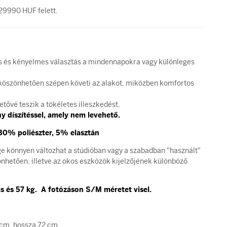
29990 HUF felett.
es és kényelmes választás a mindennapokra vagy különleges
öszönhetően szépen követi az alakot, miközben komfortos
etővé teszik a tökéletes illeszkedést,
y díszítéssel, amely nem levehető.
0% poliészter, 5% elasztán
ge könnyen változhat a stúdióban vagy a szabadban "használt"
hetően, illetve az okos eszközök kijelzőjének különböző
 és 57 kg. A fotózáson S/M méretet visel.
 cm, hossza 72 cm,