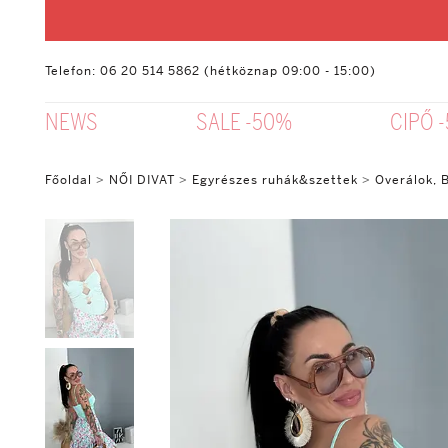
Telefon: 06 20 514 5862 (hétköznap 09:00 - 15:00)
NEWS
SALE -50%
CIPŐ 
Főoldal
>
NŐI DIVAT
>
Egyrészes ruhák&szettek
>
Overálok,