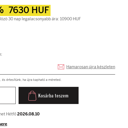
%
7630 HUF
özö 30 nap legalacsonyabb ára: 10900 HUF
n:
Hamarosan újra készleten
és értesítünk, ha újra kapható a méreted.
Kosárba teszem
het Hétfő
2026.08.10
sere
.