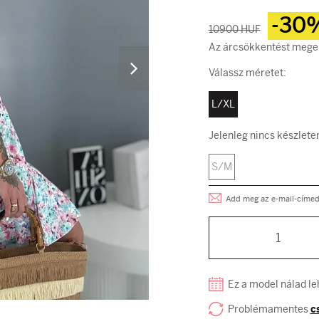
-30
10900 HUF
Az árcsökkentést megel
Válassz méretet:
L/XL
Jelenleg nincs készlete
S/M
Add meg az e-mail-címed, 
Ez a model nálad le
Problémamentes
c