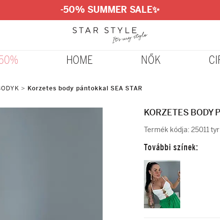
-50% SUMMER SALE
✨
-50%
HOME
NŐK
CI
 BODYK
>
Korzetes body pántokkal SEA STAR
KORZETES BODY 
Termék kódja:
25011 ty
További színek: