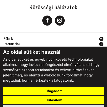
Közösségi hálózatok
Rólunk
Információk
Kapcsolat
Az oldal sütiket használ
Az oldal sütiket és egyéb nyomkövető technológiákat
alkalmaz, hogy javítsa a böngészési élményét, azzal hogy
személyre szabott tartalmakat és célzott hirdetéseket
Biztonságos online fizetés
jelenít meg, és elemzi a weboldalunk forgalmát, hogy
megtudjuk honnan érkeztek a látogatóink.
Elfogadom
starstyle.sk
starstyle.cz
starstyle.hu
Elutasítom
Felhasználási feltételek
Cookies
Adatvédelem
Szerződéstől való elállás