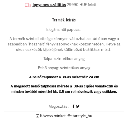
Ingyenes szállítás
29990 HUF felett.
Termék leírás
Elegáns női papucs.
A termék színtelítettsége könnyen változhat a stúdióban vagy a
szabadban "használt" fényviszonyoknak köszönhetően, illetve az
okos eszközök kijelzőjének különböző beállításai miatt.
Talpa: szintetikus anyag
Felső anyag: szintetikus anyag
A belső talphossz a 38-as méretnél: 24 cm
A megadott belső talphossz mérete a 38-as cipőre vonatkozik és
minden további mérettel kb. 0,5 cm-rel növekszik vagy csökken.
Megosztás':
Kövess minket @starstyle_hu