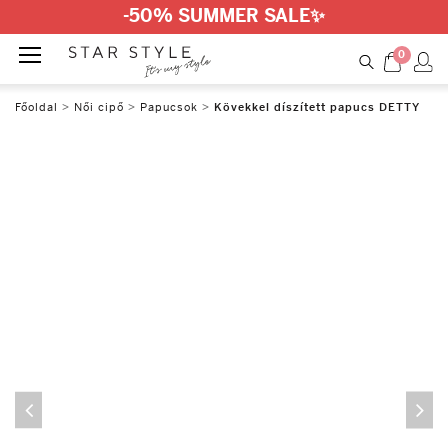
-50% SUMMER SALE
✨
0
Főoldal
>
Női cipő
>
Papucsok
>
Kövekkel díszített papucs DETTY