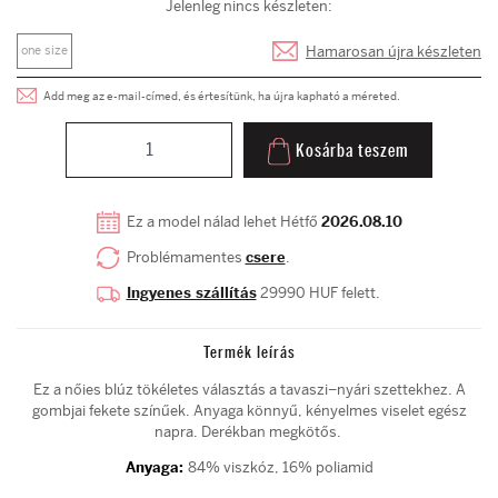
Jelenleg nincs készleten:
Hamarosan újra készleten
one size
Add meg az e-mail-címed, és értesítünk, ha újra kapható a méreted.
Kosárba teszem
Ez a model nálad lehet Hétfő
2026.08.10
Problémamentes
csere
.
Ingyenes szállítás
29990 HUF felett.
Termék leírás
Ez a nőies blúz tökéletes választás a tavaszi–nyári szettekhez. A
gombjai fekete színűek. Anyaga könnyű, kényelmes viselet egész
napra. Derékban megkötős.
Anyaga:
84% viszkóz, 16% poliamid