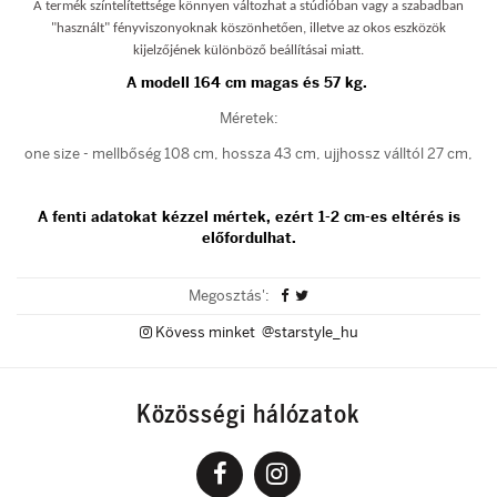
A termék színtelítettsége könnyen változhat a stúdióban vagy a szabadban
"használt" fényviszonyoknak köszönhetően, illetve az okos eszközök
kijelzőjének különböző beállításai miatt.
A modell 164 cm magas és 57 kg.
Méretek:
one size - mellbőség 108 cm, hossza 43 cm, ujjhossz válltól 27 cm,
A fenti adatokat kézzel mértek, ezért 1-2 cm-es eltérés is
előfordulhat.
Megosztás':
Kövess minket @starstyle_hu
Közösségi hálózatok