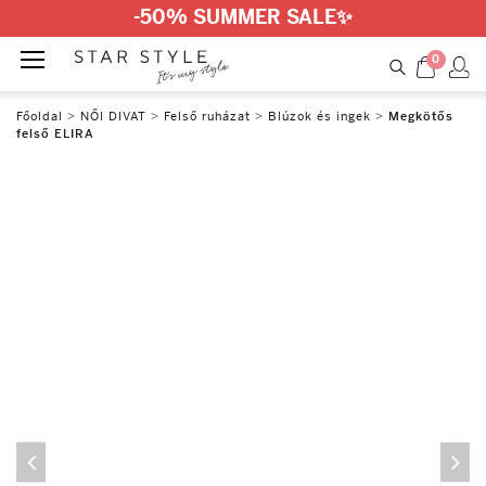
-50% SUMMER SALE
✨
0
Főoldal
>
NŐI DIVAT
>
Felső ruházat
>
Blúzok és ingek
>
Megkötős
felső ELIRA