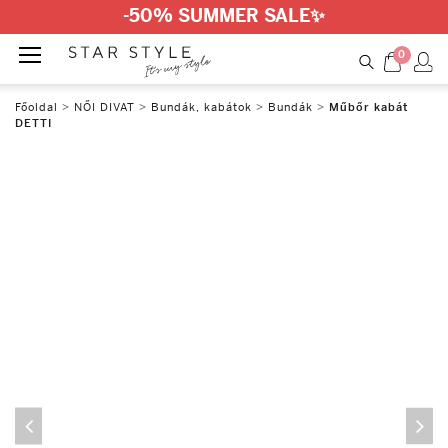
-50% SUMMER SALE
✨
0
Főoldal
>
NŐI DIVAT
>
Bundák, kabátok
>
Bundák
>
Műbőr kabát
DETTI