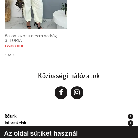
Ballon fazonú cream nadrág
SELORIA
17900 HUF
L
M
S
Közösségi hálózatok
Rólunk
Információk
Kapcsolat
Az oldal sütiket használ