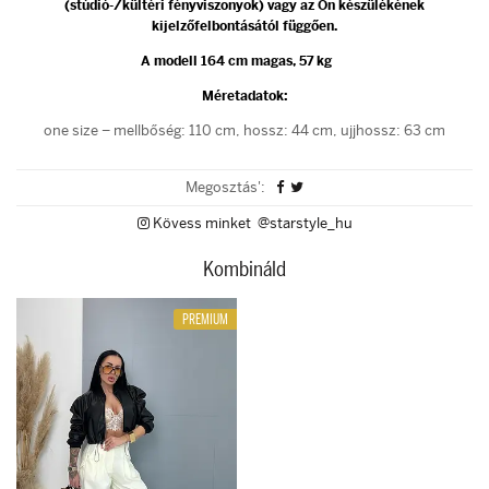
(stúdió-/kültéri fényviszonyok) vagy az Ön készülékének
kijelzőfelbontásától függően.
A modell 164 cm magas, 57 kg
Méretadatok:
one size – mellbőség: 110 cm, hossz: 44 cm, ujjhossz: 63 cm
Megosztás':
Kövess minket @starstyle_hu
Kombináld
PREMIUM