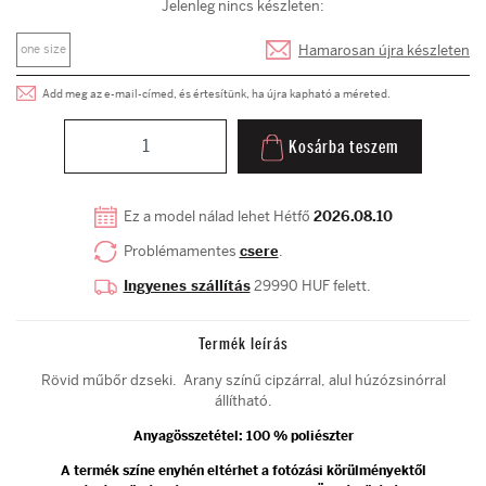
Jelenleg nincs készleten:
Hamarosan újra készleten
one size
Add meg az e-mail-címed, és értesítünk, ha újra kapható a méreted.
Kosárba teszem
Ez a model nálad lehet Hétfő
2026.08.10
Problémamentes
csere
.
Ingyenes szállítás
29990 HUF felett.
Termék leírás
Rövid műbőr dzseki. Arany színű cipzárral, alul húzózsinórral
állítható.
Anyagösszetétel: 100 % poliészter
A termék színe enyhén eltérhet a fotózási körülményektől