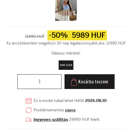
-50%
5989 HUF
11990 HUF
Az árcsökkentést megelözö 30 nap legalacsonyabb ára: 11990 HUF
Válassz méretet:
one size
Kosárba teszem
Ez a model nálad lehet Hétfő
2026.08.10
Problémamentes
csere
.
Ingyenes szállítás
29990 HUF felett.