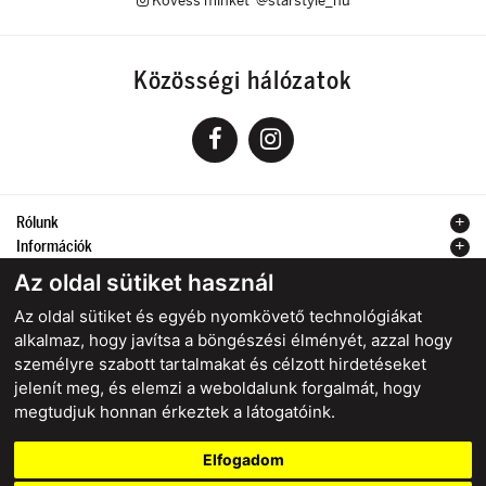
Kövess minket @starstyle_hu
Közösségi hálózatok
Rólunk
Információk
Kapcsolat
Az oldal sütiket használ
Az oldal sütiket és egyéb nyomkövető technológiákat
alkalmaz, hogy javítsa a böngészési élményét, azzal hogy
személyre szabott tartalmakat és célzott hirdetéseket
Biztonságos online fizetés
jelenít meg, és elemzi a weboldalunk forgalmát, hogy
megtudjuk honnan érkeztek a látogatóink.
Elfogadom
starstyle.sk
starstyle.cz
starstyle.hu