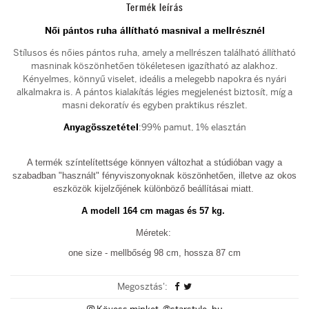
Termék leírás
Női pántos ruha állítható masnival a mellrésznél
Stílusos és nőies pántos ruha, amely a mellrészen található állítható
masninak köszönhetően tökéletesen igazítható az alakhoz.
Kényelmes, könnyű viselet, ideális a melegebb napokra és nyári
alkalmakra is. A pántos kialakítás légies megjelenést biztosít, míg a
masni dekoratív és egyben praktikus részlet.
Anyagösszetétel
:99% pamut, 1% elasztán
A termék színtelítettsége könnyen változhat a stúdióban vagy a
szabadban "használt" fényviszonyoknak köszönhetően, illetve az okos
eszközök kijelzőjének különböző beállításai miatt.
A modell 164 cm magas és 57 kg.
Méretek:
one size - mellbőség 98 cm, hossza 87 cm
Megosztás':