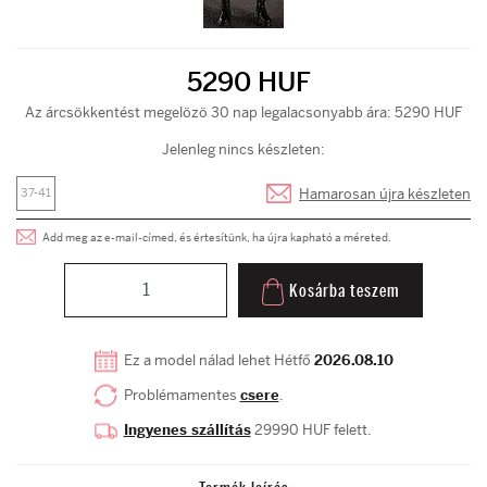
5290 HUF
Az árcsökkentést megelözö 30 nap legalacsonyabb ára: 5290 HUF
Jelenleg nincs készleten:
Hamarosan újra készleten
37-41
Add meg az e-mail-címed, és értesítünk, ha újra kapható a méreted.
Kosárba teszem
Ez a model nálad lehet Hétfő
2026.08.10
Problémamentes
csere
.
Ingyenes szállítás
29990 HUF felett.