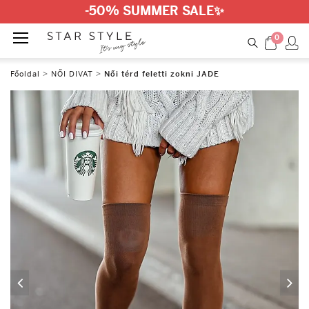
-50% SUMMER SALE
✨
0
Főoldal
>
NŐI DIVAT
>
Női térd feletti zokni JADE