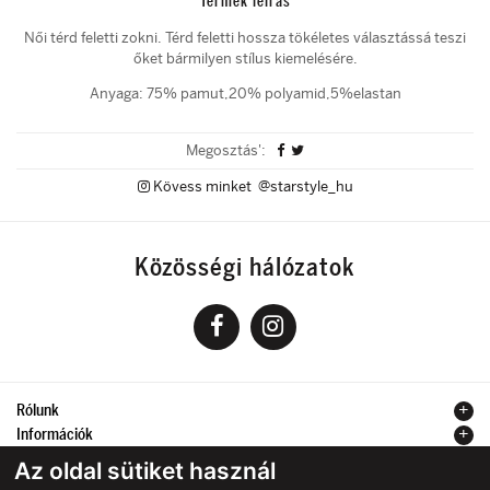
Termék leírás
Női térd feletti zokni. Térd feletti hossza tökéletes választássá teszi
őket bármilyen stílus kiemelésére.
Anyaga: 75% pamut,20% polyamid,5%elastan
Megosztás':
Kövess minket @starstyle_hu
Közösségi hálózatok
Rólunk
Információk
Kapcsolat
Az oldal sütiket használ