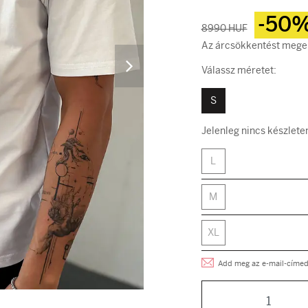
-50
8990 HUF
Az árcsökkentést mege
Válassz méretet:
S
Jelenleg nincs készlete
L
M
XL
Add meg az e-mail-címed, 