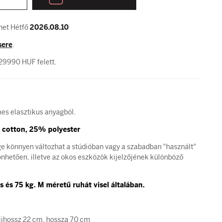
het Hétfő
2026.08.10
sere
.
29990 HUF felett.
mes elasztikus anyagból.
 cotton, 25% polyester
ge könnyen változhat a stúdióban vagy a szabadban "használt"
hetően, illetve az okos eszközök kijelzőjének különböző
 és 75 kg. M méretű ruhát visel általában.
jjhossz 22 cm, hossza 70 cm