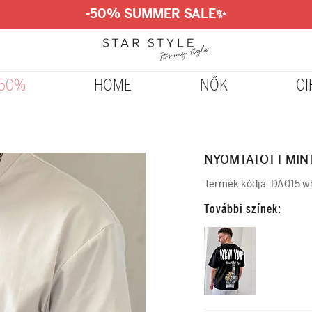
-50% SUMMER SALE
✨
-50%
HOME
NŐK
CI
NYOMTATOTT MIN
Termék kódja:
DA015 wh
További színek: