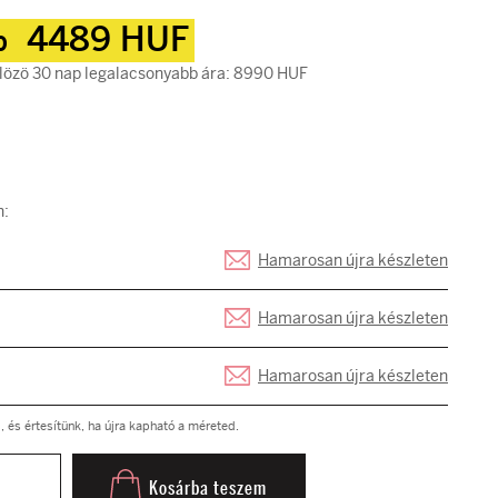
%
4489 HUF
lözö 30 nap legalacsonyabb ára: 8990 HUF
n:
Hamarosan újra készleten
Hamarosan újra készleten
Hamarosan újra készleten
és értesítünk, ha újra kapható a méreted.
Kosárba teszem