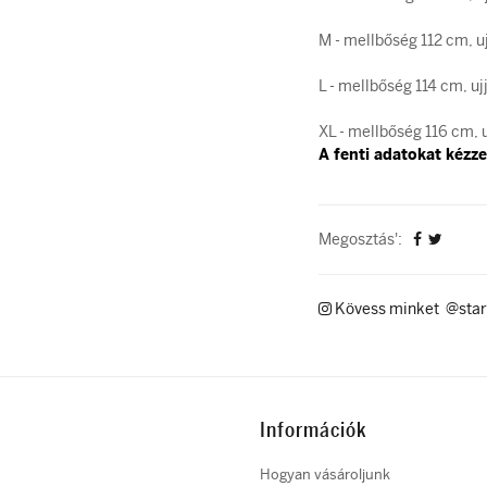
M - mellbőség 112 cm, u
L - mellbőség 114 cm, u
XL - mellbőség 116 cm, 
A fenti adatokat kézzel
Megosztás':
Kövess minket @star
Információk
Hogyan vásároljunk