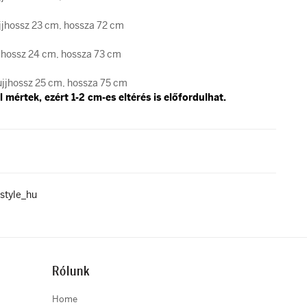
jjhossz 23 cm, hossza 72 cm
jjhossz 24 cm, hossza 73 cm
ujjhossz 25 cm, hossza 75 cm
 mértek, ezért 1-2 cm-es eltérés is előfordulhat.
style_hu
Rólunk
Home