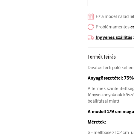
Ez a model nálad le
Problémamentes
c
Ingyenes szállítás
Termék leírás
Divatos férfi póló kelle
Anyagösszetétel: 75%
A termék színtelítettsé
fényviszonyoknak köszön
beállításai miatt.
A modell 179 cm magas
Méretek:
S - mellbőség 102 cm, u