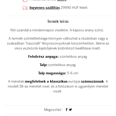
Ingyenes szállítás
29990 HUF felett.
Termék leírás
Női szandál a mindennapos viseletre. A kapocs arany színű.
A termék színtelítettsége könnyen változhat a stúdióban vagy a
szabadban "használt" fényviszonyoknak köszönhetően, illetve az
okos eszközök kijelzőjének különböző beállításai miatt.
Felsőrész anyaga:
szintetikus anyag
Talp:
szintetikus anyag
Talp magassága:
5-6 cm
A méretek
megfelelnek a klasszikus
európai
számozásnak
. A
modell 38-as méretet visel, és a fotózáson is ugyanilyen méretet
viselt.
Megosztás':