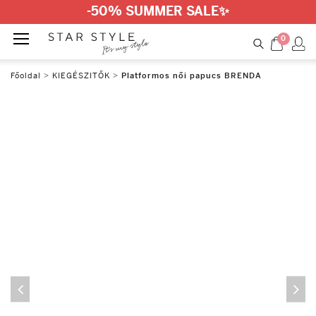
-50% SUMMER SALE
✨
0
Főoldal
>
KIEGÉSZITŐK
>
Platformos női papucs BRENDA