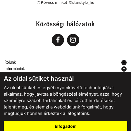
Kövess minket @starstyle_hu
Közösségi hálózatok
Rólunk
Információk
Kapcsolat
Az oldal sütiket használ
Az oldal sütiket és egyéb nyomkövető technológiákat
alkalmaz, hogy javítsa a böngészési élményét, azzal hogy
személyre szabott tartalmakat és célzott hirdetéseket
Biztonságos online fizetés
jelenít meg, és elemzi a weboldalunk forgalmát, hogy
megtudjuk honnan érkeztek a látogatóink.
Elfogadom
starstyle.sk
starstyle.cz
starstyle.hu