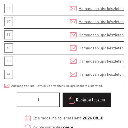
Hamarosan újra készleten
36
Hamarosan újra készleten
37
Hamarosan újra készleten
38
Hamarosan újra készleten
39
Hamarosan újra készleten
40
Hamarosan újra készleten
41
Add meg az e-mail-címed, és értesítünk, ha újra kapható a méreted.
Kosárba teszem
Ez a model nálad lehet Hétfő
2026.08.10
Problémamentes
csere
.