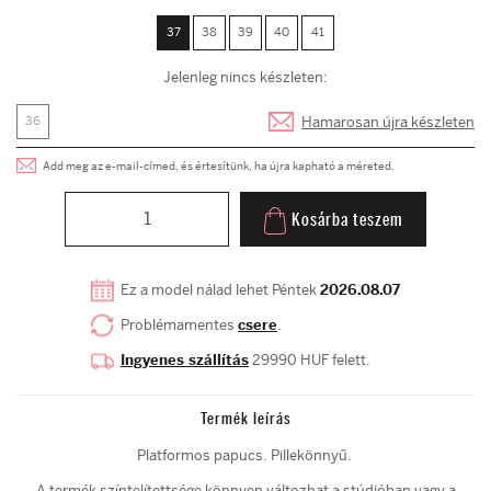
37
38
39
40
41
Jelenleg nincs készleten:
Hamarosan újra készleten
36
Add meg az e-mail-címed, és értesítünk, ha újra kapható a méreted.
Kosárba teszem
Ez a model nálad lehet Péntek
2026.08.07
Problémamentes
csere
.
Ingyenes szállítás
29990 HUF felett.
Termék leírás
Platformos papucs. Pillekönnyű.
A termék színtelítettsége könnyen változhat a stúdióban vagy a