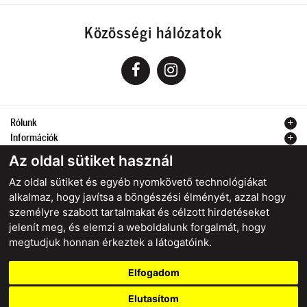
Közösségi hálózatok
Rólunk
Információk
Kapcsolat
Az oldal sütiket használ
Az oldal sütiket és egyéb nyomkövető technológiákat
alkalmaz, hogy javítsa a böngészési élményét, azzal hogy
személyre szabott tartalmakat és célzott hirdetéseket
Biztonságos online fizetés
jelenít meg, és elemzi a weboldalunk forgalmát, hogy
megtudjuk honnan érkeztek a látogatóink.
Elfogadom
starstyle.sk
starstyle.cz
starstyle.hu
Elutasítom
Felhasználási feltételek
Cookies
Adatvédelem
Szerződéstől való elállás