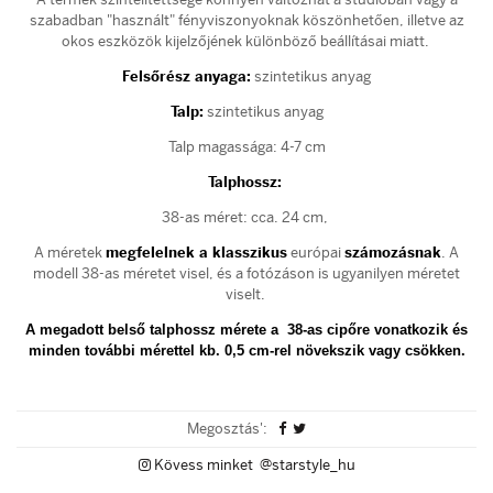
szabadban "használt" fényviszonyoknak köszönhetően, illetve az
okos eszközök kijelzőjének különböző beállításai miatt.
Felsőrész anyaga:
szintetikus anyag
Talp:
szintetikus anyag
Talp magassága: 4-7 cm
Talphossz:
38-as méret: cca. 24 cm,
A méretek
megfelelnek a klasszikus
európai
számozásnak
. A
modell 38-as méretet visel, és a fotózáson is ugyanilyen méretet
viselt.
A megadott belső talphossz mérete a 38-as cipőre vonatkozik és
minden további mérettel kb. 0,5 cm-rel növekszik vagy csökken.
Megosztás':
Kövess minket @starstyle_hu