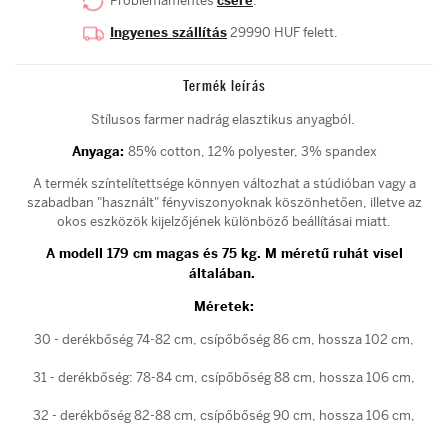
Problémamentes
csere
.
Ingyenes szállítás
29990 HUF felett.
Termék leírás
Stílusos farmer nadrág elasztikus anyagból.
Anyaga:
85% cotton, 12% polyester, 3% spandex
A termék színtelítettsége könnyen változhat a stúdióban vagy a
szabadban "használt" fényviszonyoknak köszönhetően, illetve az
okos eszközök kijelzőjének különböző beállításai miatt.
A modell 179 cm magas és 75 kg. M méretű ruhát visel
általában.
Méretek:
30 - derékbőség 74-82 cm, csípőbőség 86 cm, hossza 102 cm,
31 - derékbőség: 78-84 cm, csípőbőség 88 cm, hossza 106 cm,
32 - derékbőség 82-88 cm, csípőbőség 90 cm, hossza 106 cm,