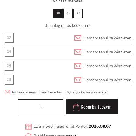
Válassz méretet:
30
31
33
Jelenleg nincs készleten:
Hamarosan újra készleten
32
Hamarosan újra készleten
34
Hamarosan újra készleten
36
Hamarosan újra készleten
38
Add meg az e-mail-címed, és értesítünk, ha újra kapható a méreted.
Kosárba teszem
Ez a model nálad lehet Péntek
2026.08.07