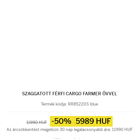
SZAGGATOTT FÉRFI CARGO FARMER ÖVVEL
Termék kódja:
RR85220S blue
-50%
5989 HUF
11990 HUF
Az árcsökkentést megelözö 30 nap legalacsonyabb ára: 11990 HUF