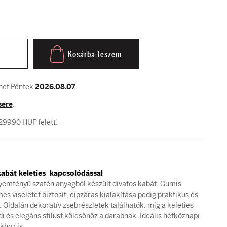
Kosárba teszem
ehet Péntek
2026.08.07
sere
.
29990 HUF felett.
abát keleties kapcsolódással
yemfényű szatén anyagból készült divatos kabát. Gumis
s viseletet biztosít, cipzáras kialakítása pedig praktikus és
Oldalán dekoratív zsebrészletek találhatók, míg a keleties
 és elegáns stílust kölcsönöz a darabnak. Ideális hétköznapi
khoz is.