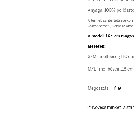
Anyaga: 100% poliészte
A termék színtelítettsége kö
köszönhetően, illetve az okos 
A modell 164 cm magas
Méretek:
S/M - mellbőség 110 cm,
M/L - mellbőség 118 cm,
Megosztás':
Kövess minket @star