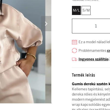
M/L
S/M
Ez a model nálad l
Problémamentes
c
Ingyenes szállítás
Termék leírás
Gumis derekú szatén k
Kellemes tapintású, sel
dereka nőies és kényelme
modern megjelenést ad. 
wrap kapcsolódás egyedi
és alkalmi összeállításo