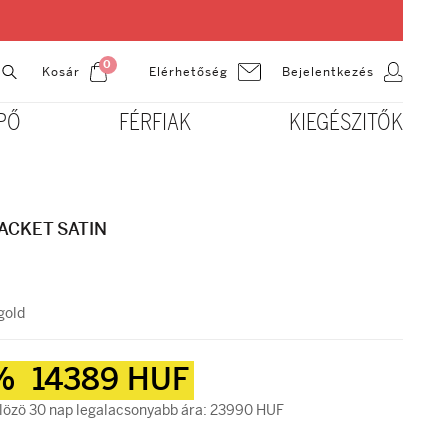
0
Kosár
Bejelentkezés
Elérhetőség
PŐ
FÉRFIAK
KIEGÉSZITŐK
ACKET SATIN
gold
0%
14389 HUF
lözö 30 nap legalacsonyabb ára: 23990 HUF