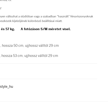
r
nnyen változhat a stúdióban vagy a szabadban "használt" fényviszonyoknak
eszközök kijelzőjének különböző beállításai miatt.
 és 57 kg. A fotózáson S/M méretet visel.
 hossza 50 cm, ujjhossz válltól 29 cm
 hossza 53 cm, ujjhossz válltól 29 cm
style_hu