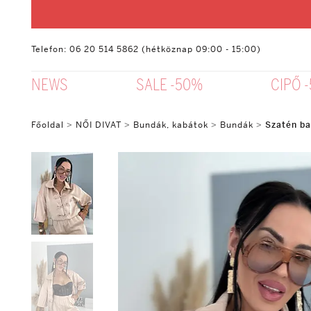
Telefon: 06 20 514 5862 (hétköznap 09:00 - 15:00)
NEWS
SALE -50%
CIPŐ 
Főoldal
>
NŐI DIVAT
>
Bundák, kabátok
>
Bundák
>
Szatén ba