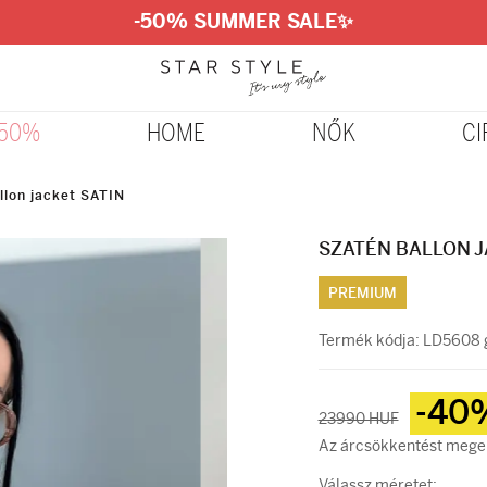
-50% SUMMER SALE
✨
-50%
HOME
NŐK
CI
llon jacket SATIN
SZATÉN BALLON J
PREMIUM
Termék kódja:
LD5608 
-4
23990 HUF
Az árcsökkentést mege
Válassz méretet: