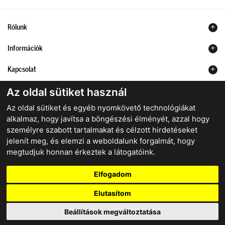
Rólunk
Információk
Kapcsolat
Az oldal sütiket használ
Az oldal sütiket és egyéb nyomkövető technológiákat
alkalmaz, hogy javítsa a böngészési élményét, azzal hogy
Biztonságos online fizetés
személyre szabott tartalmakat és célzott hirdetéseket
jelenít meg, és elemzi a weboldalunk forgalmát, hogy
megtudjuk honnan érkeztek a látogatóink.
starstyle.sk
starstyle.cz
starstyle.hu
Elfogadom
Felhasználási feltételek
Cookies
Adatvédelem
Szerződéstől való elállás
Elutasítom
webdesign
|
webex.digital
Beállítások megváltoztatása