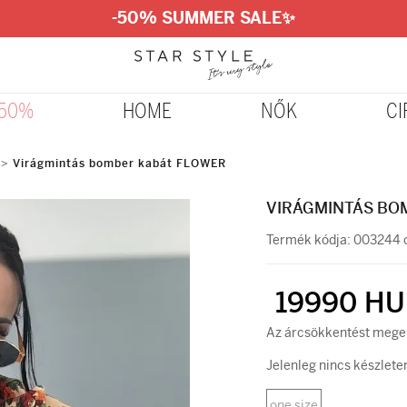
-50% SUMMER SALE
✨
-50%
HOME
NŐK
CI
>
Virágmintás bomber kabát FLOWER
VIRÁGMINTÁS BO
Termék kódja:
003244 c
19990 HU
Az árcsökkentést megel
Jelenleg nincs készlete
one size