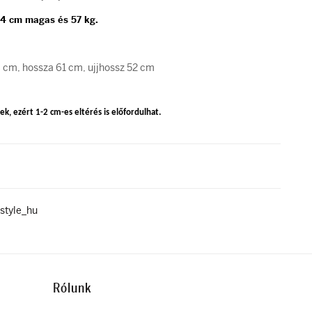
64 cm magas és 57 kg.
8 cm, hossza 61 cm, ujjhossz 52 cm
k, ezért 1-2 cm-es eltérés is előfordulhat.
style_hu
Rólunk