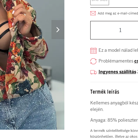
Add meg az e-mail-címed, 
Ez a model nálad le
Problémamentes
c
Ingyenes szállítás
Termék leírás
Kellemes anyagból készü
elején.
Anyaga: 85% polieszter
A termék színtelítettsége kö
köszönhetően, illetve az okos 