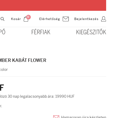
0
Kosár
Bejelentkezés
Elérhetőség
PŐ
FÉRFIAK
KIEGÉSZITŐK
MBER KABÁT FLOWER
olor
F
özö 30 nap legalacsonyabb ára: 19990 HUF
n:
Hamarosan újra készleten