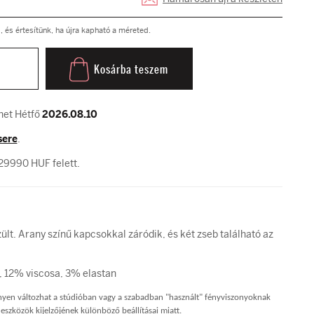
és értesítünk, ha újra kapható a méreted.
Kosárba teszem
het Hétfő
2026.08.10
sere
.
29990 HUF felett.
lt. Arany színű kapcsokkal záródik, és két zseb található az
, 12% viscosa, 3% elastan
nnyen változhat a stúdióban vagy a szabadban "használt" fényviszonyoknak
eszközök kijelzőjének különböző beállításai miatt.