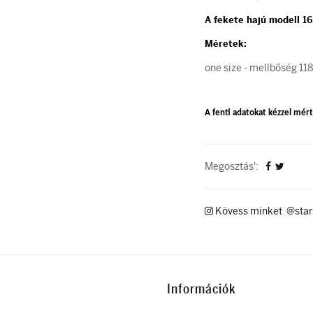
A fekete hajú modell 1
Méretek:
one size - mellbőség 11
A fenti adatokat kézzel mérte
Megosztás':
Kövess minket @star
Információk