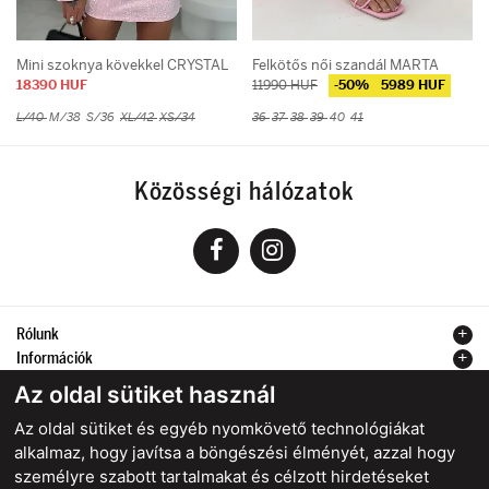
Mini szoknya kövekkel CRYSTAL
Felkötős női szandál MARTA
18390 HUF
11990 HUF
-50%
5989 HUF
L/40
M/38
S/36
XL/42
XS/34
36
37
38
39
40
41
Közösségi hálózatok
Rólunk
Információk
Kapcsolat
Az oldal sütiket használ
Az oldal sütiket és egyéb nyomkövető technológiákat
alkalmaz, hogy javítsa a böngészési élményét, azzal hogy
személyre szabott tartalmakat és célzott hirdetéseket