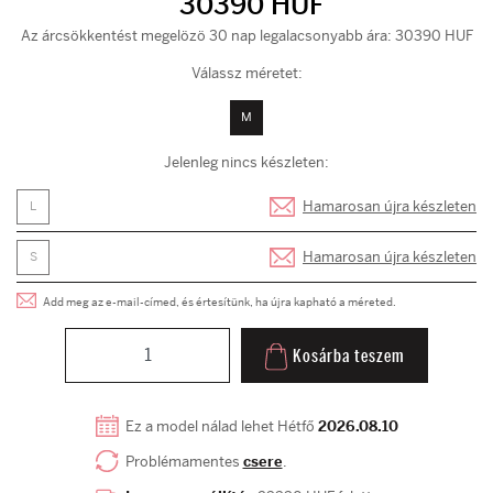
30390 HUF
Az árcsökkentést megelözö 30 nap legalacsonyabb ára: 30390 HUF
Válassz méretet:
M
Jelenleg nincs készleten:
Hamarosan újra készleten
L
Hamarosan újra készleten
S
Add meg az e-mail-címed, és értesítünk, ha újra kapható a méreted.
Kosárba teszem
Ez a model nálad lehet Hétfő
2026.08.10
Problémamentes
csere
.