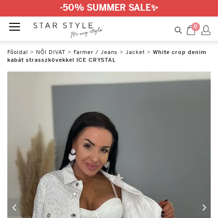
-50% SUMMER SALE
✨
0
Főoldal
>
NŐI DIVAT
>
Farmer / Jeans
>
Jacket
>
White crop denim
kabát strasszkövekkel ICE CRYSTAL