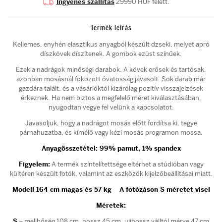
Ingyenes szállítás
29990 HUF felett.
Termék leírás
Kellemes, enyhén elasztikus anyagból készült dzseki, melyet apró
díszkövek díszítenek. A gombok ezüst színűek.
Ezek a nadrágok minőségi darabok. A kövek erősek és tartósak,
azonban mosásnál fokozott óvatosság javasolt. Sok darab már
gazdára talált, és a vásárlóktól kizárólag pozitív visszajelzések
érkeznek. Ha nem biztos a megfelelő méret kiválasztásában,
nyugodtan vegye fel velünk a kapcsolatot.
Javasoljuk, hogy a nadrágot mosás előtt fordítsa ki, tegye
párnahuzatba, és kímélő vagy kézi mosás programon mossa.
Anyagösszetétel: 99% pamut, 1% spandex
Figyelem:
A termék színtelítettsége eltérhet a stúdióban vagy
kültéren készült fotók, valamint az eszközök kijelzőbeállításai miatt.
Modell 164 cm magas és 57 kg
A fotózáson S méretet visel
Méretek:
S
– mellbőség 108 cm, hossz 45 cm, ujjhossz válltól mérve 47 cm