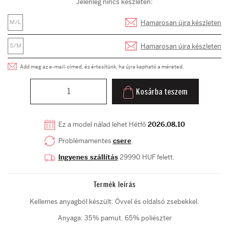
Jelenleg nincs készleten:
Hamarosan újra készleten
M/L
Hamarosan újra készleten
S/M
Add meg az e-mail-címed, és értesítünk, ha újra kapható a méreted.
Kosárba teszem
Ez a model nálad lehet Hétfő
2026.08.10
Problémamentes
csere
.
Ingyenes szállítás
29990 HUF felett.
Termék leírás
Kellemes anyagból készült. Övvel és oldalsó zsebekkel.
Anyaga: 35% pamut, 65% poliészter