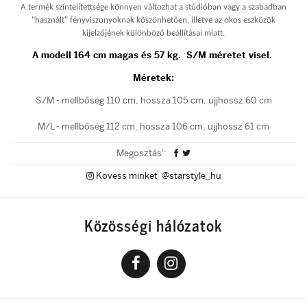
A termék színtelítettsége könnyen változhat a stúdióban vagy a szabadban
"használt" fényviszonyoknak köszönhetően, illetve az okos eszközök
kijelzőjének különböző beállításai miatt.
A modell 164 cm magas és 57 kg. S/M méretet visel.
Méretek:
S/M - mellbőség 110 cm, hossza 105 cm, ujjhossz 60 cm
M/L - mellbőség 112 cm, hossza 106 cm, ujjhossz 61 cm
Megosztás':
Kövess minket @starstyle_hu
Közösségi hálózatok