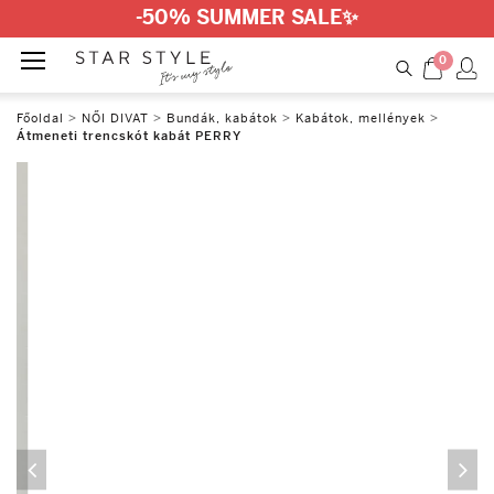
-50% SUMMER SALE
✨
0
Főoldal
>
NŐI DIVAT
>
Bundák, kabátok
>
Kabátok, mellények
>
Átmeneti trencskót kabát PERRY