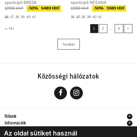
sportcipő BREDA
sportcipő NESANA
12990 HUF
-50%
6489 HUF
11990 HUF
-50%
5989 HUF
36
37
38
39
40
41
36
37
38
39
40
41
Fel
1
2
...
9
>
További
Közösségi hálózatok
Rólunk
Információk
Kapcsolat
Az oldal sütiket használ