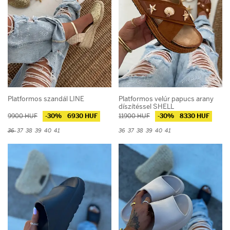
Platformos szandál LINE
Platformos velúr papucs arany
díszítéssel SHELL
9900 HUF
-30%
6930 HUF
11900 HUF
-30%
8330 HUF
36
37
38
39
40
41
36
37
38
39
40
41