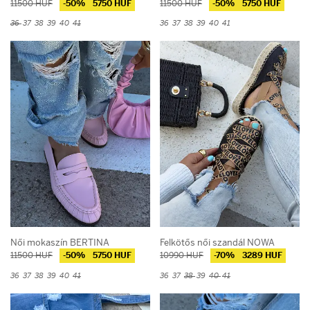
11500 HUF
-50%
5750 HUF
11500 HUF
-50%
5750 HUF
36
37
38
39
40
41
36
37
38
39
40
41
Női mokaszín BERTINA
Felkötős női szandál NOWA
11500 HUF
-50%
5750 HUF
10990 HUF
-70%
3289 HUF
36
37
38
39
40
41
36
37
38
39
40
41