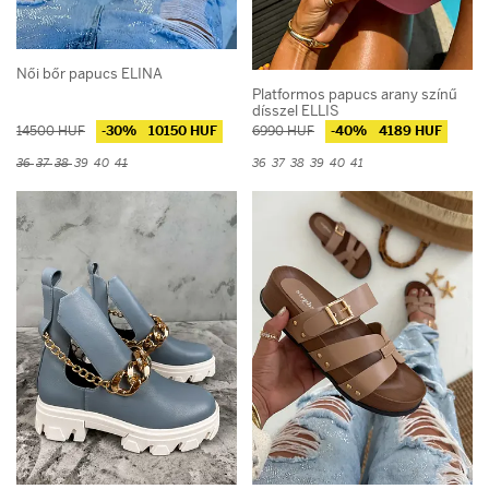
Méret
36
40
Női bőr papucs ELINA
37
41
38
42
Platformos papucs arany színű
dísszel ELLIS
39
14500 HUF
-30%
10150 HUF
6990 HUF
-40%
4189 HUF
Ár
36
37
38
39
40
41
36
37
38
39
40
41
Ár:
3900 - 15990