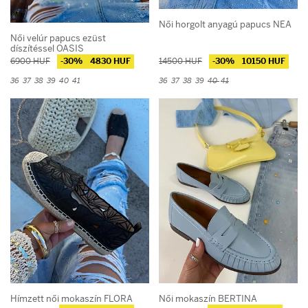
Női horgolt anyagú papucs NEA
Női velúr papucs ezüst
díszítéssel OASIS
6900 HUF
-30%
4830 HUF
14500 HUF
-30%
10150 HUF
36
37
38
39
40
41
36
37
38
39
40
41
Hímzett női mokaszín FLORA
Női mokaszín BERTINA