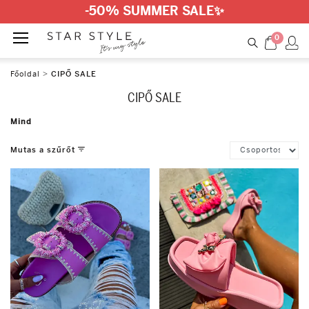
-50% SUMMER SALE
✨
0
Főoldal
>
CIPŐ SALE
CIPŐ SALE
Mind
Mutas a szűrőt
Szín
White
Yellow
Black
Brown
Beige
Khaki
Red
Fuchsia
Pink
Purple
Blue
Gold
Green
Multicolor