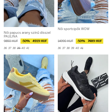
Női sportcipők WOW
Női papucs arany színű dísszel
PAULINA
9850 HUF
-50%
4919 HUF
14990 HUF
-50%
7489 HUF
36
37
38
39
40
41
36
37
38
39
40
41