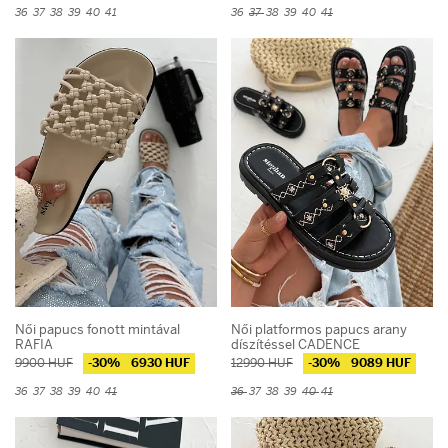
36
37
38
39
40
41
36
37
38
39
40
41
Női papucs fonott mintával
Női platformos papucs arany
RAFIA
díszítéssel CADENCE
9900 HUF
-30%
6930 HUF
12990 HUF
-30%
9089 HUF
36
37
38
39
40
41
36
37
38
39
40
41