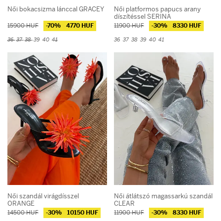
Női bokacsizma lánccal GRACEY
Női platformos papucs arany
díszítéssel SERINA
15900 HUF
-70%
4770 HUF
11900 HUF
-30%
8330 HUF
36
37
38
39
40
41
36
37
38
39
40
41
Női szandál virágdísszel
Női átlátszó magassarkú szandál
ORANGE
CLEAR
14500 HUF
-30%
10150 HUF
11900 HUF
-30%
8330 HUF