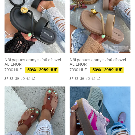
Női papucs arany színű dísszel
Női papucs arany színű dísszel
ALIENOR
ALIENOR
7990 HUF
-50%
3989 HUF
7990 HUF
-50%
3989 HUF
37
38
39
40
41
42
37
38
39
40
41
42