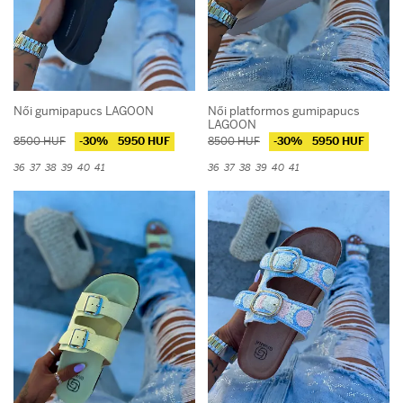
Női gumipapucs LAGOON
Női platformos gumipapucs
LAGOON
8500 HUF
-30%
5950 HUF
8500 HUF
-30%
5950 HUF
36
37
38
39
40
41
36
37
38
39
40
41