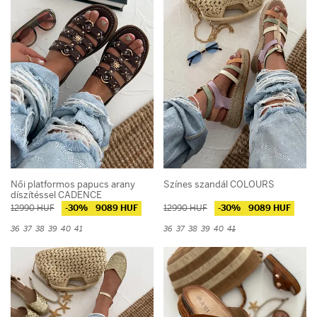
Női platformos papucs arany
Színes szandál COLOURS
díszítéssel CADENCE
12990 HUF
-30%
9089 HUF
12990 HUF
-30%
9089 HUF
36
37
38
39
40
41
36
37
38
39
40
41