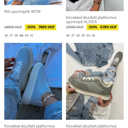
Női sportcipők WOW
Kövekkel díszített platformos
sportcipő ALISEA
14990 HUF
-50%
7489 HUF
13590 HUF
-50%
6789 HUF
36
37
38
39
40
41
36
37
38
39
40
41
Kövekkel díszített platformos
Kövekkel díszített platformos