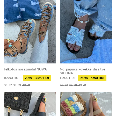
Felkötős női szandál NOWA
Női papucs kövekkel díszítve
SIDONA
10990 HUF
-70%
3289 HUF
11500 HUF
-50%
5750 HUF
36
37
38
39
40
41
36
37
38
39
40
41