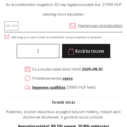
Az árcsökkentést megelözö 30 nap legalacsonyabb ára: 27990 HUF
Jelenleg nincs készleten:
Hamarosan újra készleten
one size
Add meg az e-mail-címed, és értesítünk, ha újra kapható a méreted.
Kosárba teszem
Ez a model nálad lehet Hétfő
2026.08.10
Problémamentes
csere
.
Ingyenes szállítás
29990 HUF felett.
Termék leírás
Kellemes, enyhén elasztikus anyagból készült mellény, melyet apró
díszkövek díszítenek. A gombok ezüst színűek.
Anyagösszetétel: 89,2% pamut, 10,8% poliészter