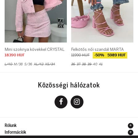
Mini szoknya kövekkel CRYSTAL
Felkötős női szandál MARTA
18390 HUF
11990 HUF
-50%
5989 HUF
L/40
M/38
S/36
XL/42
XS/34
36
37
38
39
40
41
Közösségi hálózatok
Rólunk
Információk