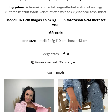
Figyelem:
A termék színtelítettsége eltérhet a stúdióban vagy
kültéren készült fotók, valamint az eszközök kijelzőbeállításai miatt.
Modell 164 cm magas és 57 kg
A fotózáson S/M méretet
visel
Méretek:
one size
– mellbőség 110 cm, hossz 43 cm,
Megosztás':
Kövess minket @starstyle_hu
Kombináld