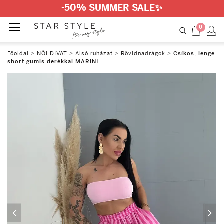
-50% SUMMER SALE
✨
0
Főoldal
>
NŐI DIVAT
>
Alsó ruházat
>
Rövidnadrágok
>
Csíkos, lenge
short gumis derékkal MARINI