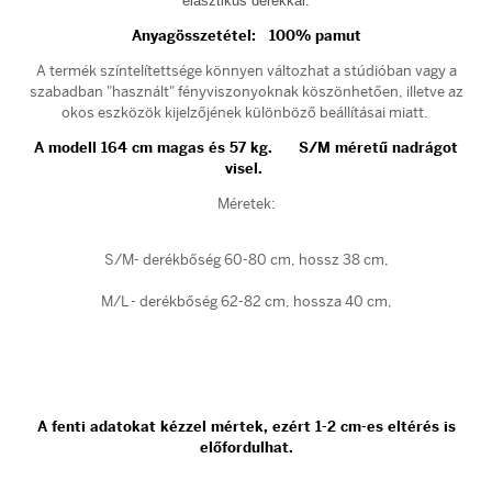
elasztikus derékkal.
Anyagösszetétel:
100
% pamut
A termék színtelítettsége könnyen változhat a stúdióban vagy a
szabadban "használt" fényviszonyoknak köszönhetően, illetve az
okos eszközök kijelzőjének különböző beállításai miatt.
A modell 164 cm magas és 57 kg. S/M méretű nadrágot
visel.
Méretek:
S/M- derékbőség 60-80 cm, hossz 38 cm,
M/L - derékbőség 62-82 cm, hossza 40 cm,
A fenti adatokat kézzel mértek, ezért 1-2 cm-es eltérés is
előfordulhat.