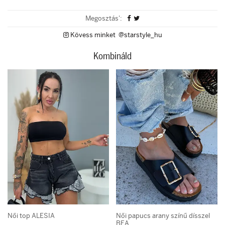
Megosztás':
Kövess minket @starstyle_hu
Kombináld
Női top ALESIA
Női papucs arany színű dísszel
BEA