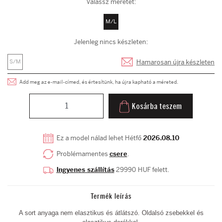
Válassz méretet:
M/L
Jelenleg nincs készleten:
Hamarosan újra készleten
S/M
Add meg az e-mail-címed, és értesítünk, ha újra kapható a méreted.
Kosárba teszem
Ez a model nálad lehet Hétfő
2026.08.10
Problémamentes
csere
.
Ingyenes szállítás
29990 HUF felett.
Termék leírás
A sort anyaga nem
elasztikus és átlátszó. Oldalsó zsebekkel és