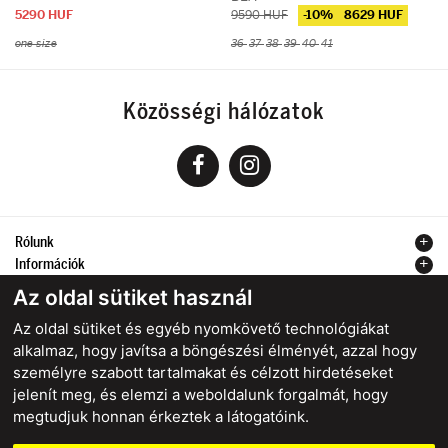
5290 HUF
9590 HUF
-10%
8629 HUF
one size
36
37
38
39
40
41
Közösségi hálózatok
Rólunk
Információk
Kapcsolat
Az oldal sütiket használ
Az oldal sütiket és egyéb nyomkövető technológiákat
alkalmaz, hogy javítsa a böngészési élményét, azzal hogy
személyre szabott tartalmakat és célzott hirdetéseket
Biztonságos online fizetés
jelenít meg, és elemzi a weboldalunk forgalmát, hogy
megtudjuk honnan érkeztek a látogatóink.