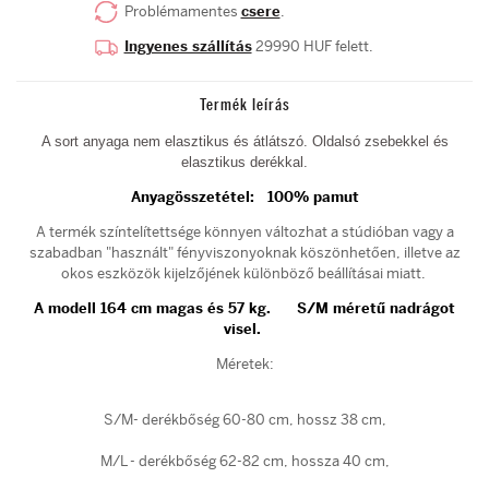
Problémamentes
csere
.
Ingyenes szállítás
29990 HUF felett.
Termék leírás
A sort anyaga nem
elasztikus és átlátszó. Oldalsó zsebekkel és
elasztikus derékkal.
Anyagösszetétel:
100
% pamut
A termék színtelítettsége könnyen változhat a stúdióban vagy a
szabadban "használt" fényviszonyoknak köszönhetően, illetve az
okos eszközök kijelzőjének különböző beállításai miatt.
A modell 164 cm magas és 57 kg. S/M méretű nadrágot
visel.
Méretek:
S/M- derékbőség 60-80 cm, hossz 38 cm,
M/L - derékbőség 62-82 cm, hossza 40 cm,