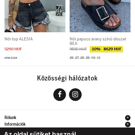
Női top ALESIA
Női papucs arany színű dísszel
BEA
5290 HUF
9590 HUF
-10%
8629 HUF
one size
36
37
38
39
40
41
Közösségi hálózatok
Rólunk
Információk
Kapcsolat
Az oldal sütiket használ