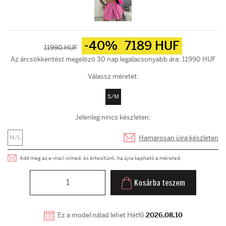
-40%
7189 HUF
11990 HUF
Az árcsökkentést megelözö 30 nap legalacsonyabb ára: 11990 HUF
Válassz méretet:
S/M
Jelenleg nincs készleten:
Hamarosan újra készleten
M/L
Add meg az e-mail-címed, és értesítünk, ha újra kapható a méreted.
Kosárba teszem
Ez a model nálad lehet Hétfő
2026.08.10