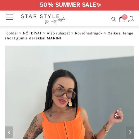
-50% SUMMER SALE
✨
0
Főoldal
>
NŐI DIVAT
>
Alsó ruházat
>
Rövidnadrágok
>
Csíkos, lenge
short gumis derékkal MARINI