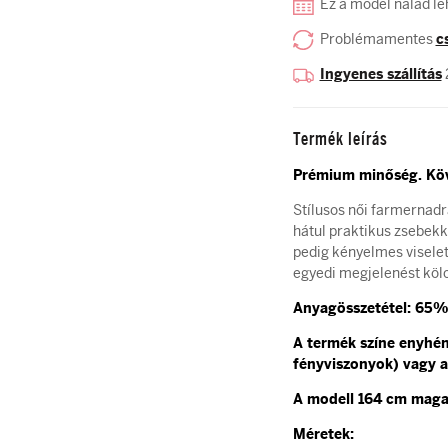
Ez a model nálad le
Problémamentes
c
Ingyenes szállítás
Termék leírás
Prémium minőség.
Köv
Stílusos női farmernadr
hátul praktikus zsebekk
pedig kényelmes viselete
egyedi megjelenést köl
Anyagösszetétel: 65%
A termék színe enyhén 
fényviszonyok) vagy a
A modell 164 cm magas
Méretek: