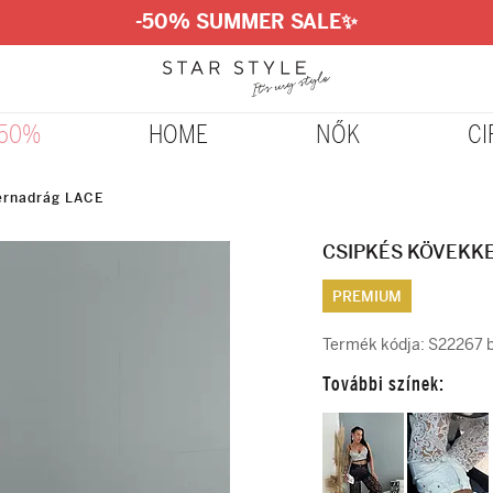
-50% SUMMER SALE
✨
-50%
HOME
NŐK
CI
mernadrág LACE
CSIPKÉS KÖVEKKE
PREMIUM
Termék kódja:
S22267 b
További színek: