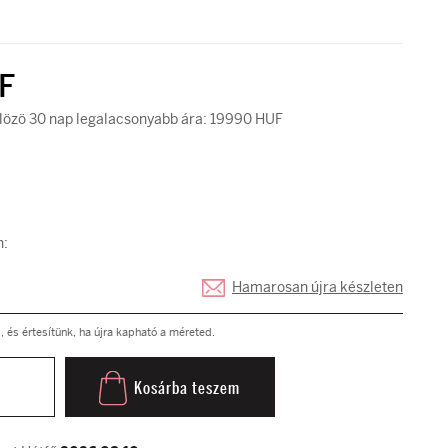
F
özö 30 nap legalacsonyabb ára: 19990 HUF
n:
Hamarosan újra készleten
és értesítünk, ha újra kapható a méreted.
Kosárba teszem