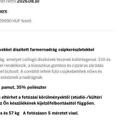
het Hétfő
2026.08.10
sere
.
29990 HUF felett.
ekkel díszített farmernadrág csipkerészletekkel
ág, amelyet csillogó díszkövek tesznek különlegessé. Elöl és
el rendelkezik, a klasszikus gombos és cipzáras záródás
t biztosít. A combtól lefelé futó csipkebetétek nőies és
csönöznek a nadrágnak.
 pamut, 35% poliészter
eltérhet a fotózási körülményektől (stúdió-/kültéri
z Ön készülékének kijelzőfelbontásától függően.
 és 57 kg A fotózáson S méretet visel.