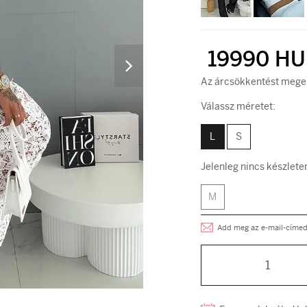
19990 HU
Az árcsökkentést megel
Válassz méretet:
L
S
Jelenleg nincs készlete
M
Add meg az e-mail-címed, 