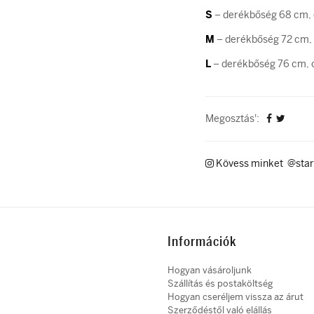
S
– derékbőség 68 cm, 
M
– derékbőség 72 cm, 
L
– derékbőség 76 cm, c
Megosztás':
Kövess minket @star
Információk
Hogyan vásároljunk
Szállítás és postaköltség
Hogyan cseréljem vissza az árut
Szerződéstől való elállás