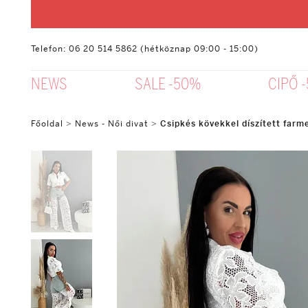
Telefon: 06 20 514 5862 (hétköznap 09:00 - 15:00)
NEWS
SALE -50%
CIPŐ 
Főoldal
>
News - Női divat
>
Csipkés kövekkel díszített far