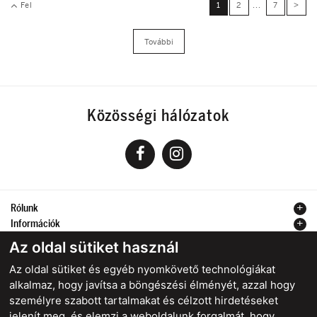
Fel
1
2
...
7
>
További
Közösségi hálózatok
Rólunk
Információk
Kapcsolat
Az oldal sütiket használ
Az oldal sütiket és egyéb nyomkövető technológiákat
alkalmaz, hogy javítsa a böngészési élményét, azzal hogy
személyre szabott tartalmakat és célzott hirdetéseket
Biztonságos online fizetés
jelenít meg, és elemzi a weboldalunk forgalmát, hogy