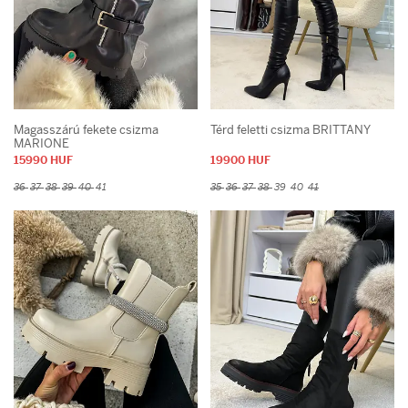
Magasszárú fekete csizma
Térd feletti csizma BRITTANY
MARIONE
15990 HUF
19900 HUF
36
37
38
39
40
41
35
36
37
38
39
40
41