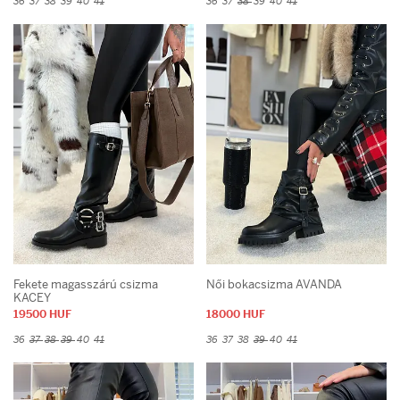
36
37
38
39
40
41
36
37
38
39
40
41
Fekete magasszárú csizma
Női bokacsizma AVANDA
KACEY
19500 HUF
18000 HUF
36
37
38
39
40
41
36
37
38
39
40
41