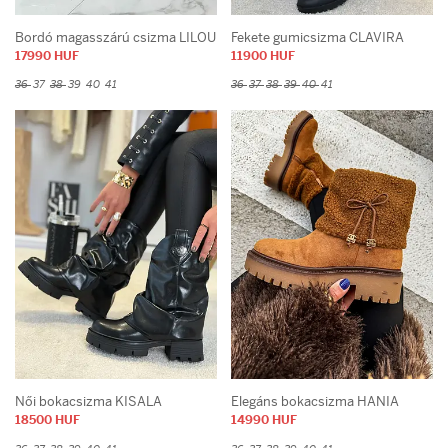
Bordó magasszárú csizma LILOU
Fekete gumicsizma CLAVIRA
17990 HUF
11900 HUF
36
37
38
39
40
41
36
37
38
39
40
41
Női bokacsizma KISALA
Elegáns bokacsizma HANIA
18500 HUF
14990 HUF