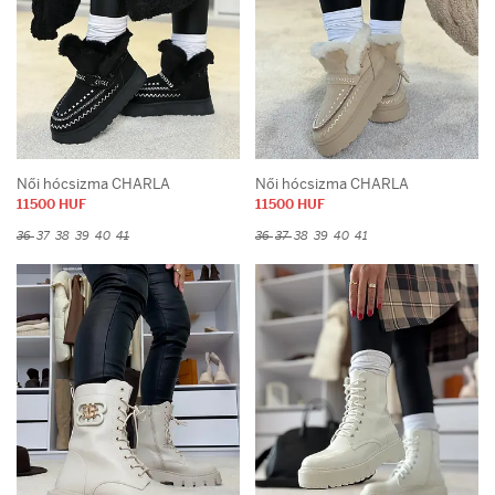
Női hócsizma CHARLA
Női hócsizma CHARLA
11500 HUF
11500 HUF
36
37
38
39
40
41
36
37
38
39
40
41