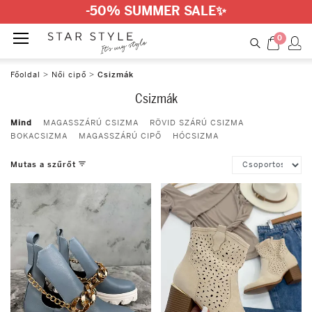
-50% SUMMER SALE
✨
0
Főoldal
>
Női cipő
>
Csizmák
Csizmák
Mind
MAGASSZÁRÚ CSIZMA
RÖVID SZÁRÚ CSIZMA
BOKACSIZMA
MAGASSZÁRÚ CIPŐ
HÓCSIZMA
Mutas a szűrőt
Szín
White
Khaki
Black
Burgundy
Beige
Grey
Blue
Gold
Green
Champagne
Brown