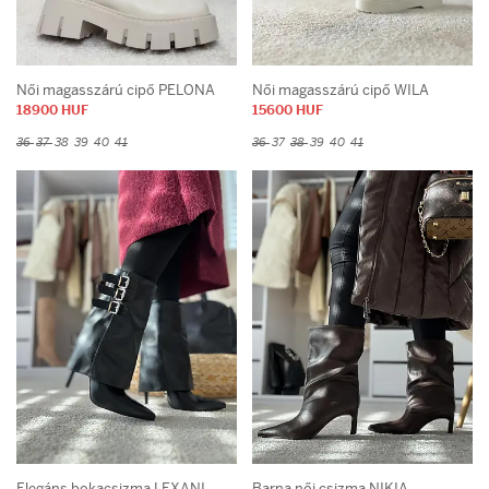
Női magasszárú cipő PELONA
Női magasszárú cipő WILA
18900 HUF
15600 HUF
36
37
38
39
40
41
36
37
38
39
40
41
Elegáns bokacsizma LEXANI
Barna női csizma NIKIA