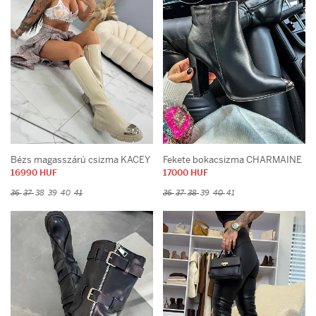
Bézs magasszárú csizma KACEY
Fekete bokacsizma CHARMAINE
16990 HUF
17000 HUF
36
37
38
39
40
41
36
37
38
39
40
41