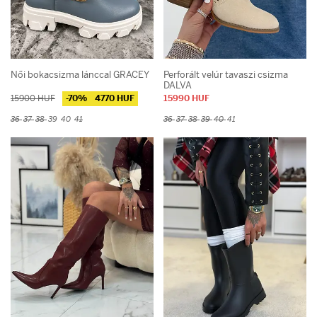
Méret
35
39
36
40
37
41
38
42
Női bokacsizma lánccal GRACEY
Perforált velúr tavaszi csizma
DALVA
Ár
15900 HUF
-70%
4770 HUF
15990 HUF
36
37
38
39
40
41
36
37
38
39
40
41
Ár:
6900 - 27990