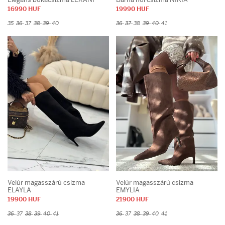
16990 HUF
19990 HUF
35
36
37
38
39
40
36
37
38
39
40
41
Velúr magasszárú csizma
Velúr magasszárú csizma
ELAYLA
EMYLIA
19900 HUF
21900 HUF
36
37
38
39
40
41
36
37
38
39
40
41