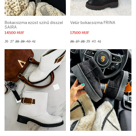
Bokacsizma ezüst színű disszel
Velúr bokacsizma FRINA
SAIRA
14500 HUF
17500 HUF
36
37
38
39
40
41
36
37
38
39
40
41