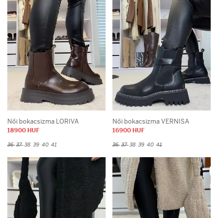
Női bokacsizma LORIVA
Női bokacsizma VERNISA
18900 HUF
16900 HUF
36
37
38
39
40
41
36
37
38
39
40
41