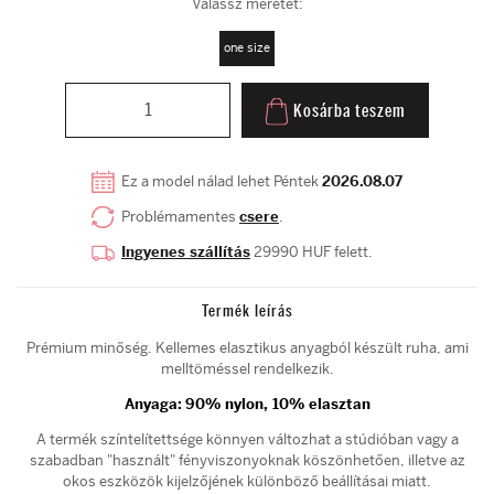
Válassz méretet:
one size
Kosárba teszem
Ez a model nálad lehet Péntek
2026.08.07
Problémamentes
csere
.
Ingyenes szállítás
29990 HUF felett.
Termék leírás
Prémium minőség. Kellemes elasztikus anyagból készült ruha, ami
melltöméssel rendelkezik.
Anyaga:
90% nylon, 10% elasztan
A termék színtelítettsége könnyen változhat a stúdióban vagy a
szabadban "használt" fényviszonyoknak köszönhetően, illetve az
okos eszközök kijelzőjének különböző beállításai miatt.