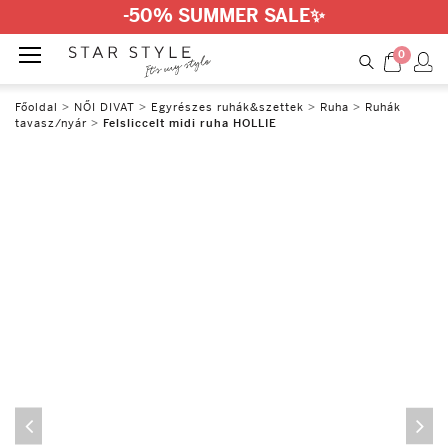
-50% SUMMER SALE
✨
0
Főoldal
>
NŐI DIVAT
>
Egyrészes ruhák&szettek
>
Ruha
>
Ruhák
tavasz/nyár
>
Felsliccelt midi ruha HOLLIE