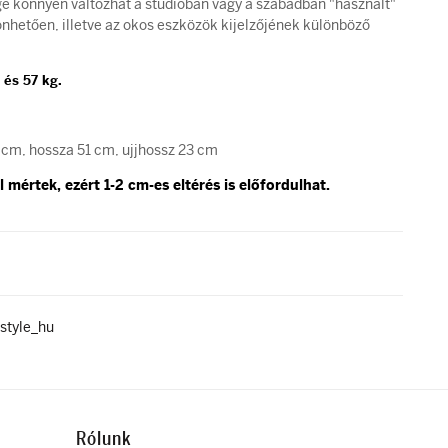
ge könnyen változhat a stúdióban vagy a szabadban "használt"
hetően, illetve az okos eszközök kijelzőjének különböző
 és 57 kg.
 cm, hossza 51 cm, ujjhossz 23 cm
 mértek, ezért 1-2 cm-es eltérés is előfordulhat.
style_hu
Rólunk