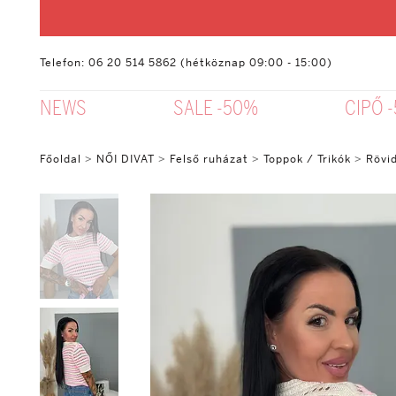
Telefon: 06 20 514 5862 (hétköznap 09:00 - 15:00)
NEWS
SALE -50%
CIPŐ 
Főoldal
>
NŐI DIVAT
>
Felső ruházat
>
Toppok / Trikók
>
Rövid