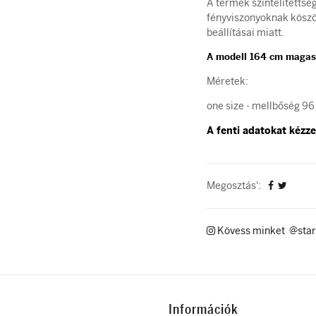
A termék színtelítettsé
fényviszonyoknak köszön
beállításai miatt.
A modell 164 cm magas
Méretek:
one size - mellbőség 96
A fenti adatokat kézzel
Megosztás':
Kövess minket @star
Információk