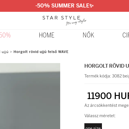
-50% SUMMER SALE
✨
-50%
HOME
NŐK
CI
 ujjú
>
Horgolt rövid ujjú felső WAVE
HORGOLT RÖVID U
Termék kódja:
3082 bei
11900 HU
Az árcsökkentést megel
Válassz méretet:
one size