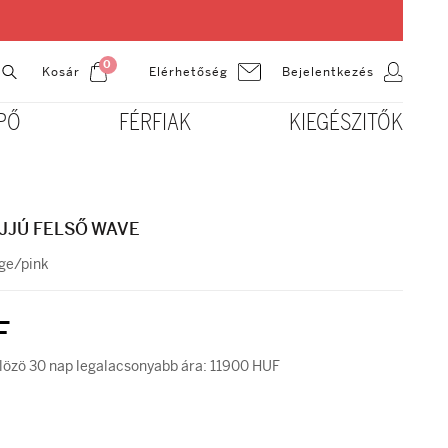
0
Kosár
Bejelentkezés
Elérhetőség
PŐ
FÉRFIAK
KIEGÉSZITŐK
JJÚ FELSŐ WAVE
ge/pink
F
özö 30 nap legalacsonyabb ára: 11900 HUF