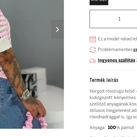
Ez a model nálad le
Problémamentes
c
Ingyenes szállítás
Termék leírás
Horgolt rövid ujjú fels
kidolgozott, kényelmes 
szellőző anyagának kös
stílusos megjelenést a
rövidnadrággal is, így s
Anyaga:
100
% pamut