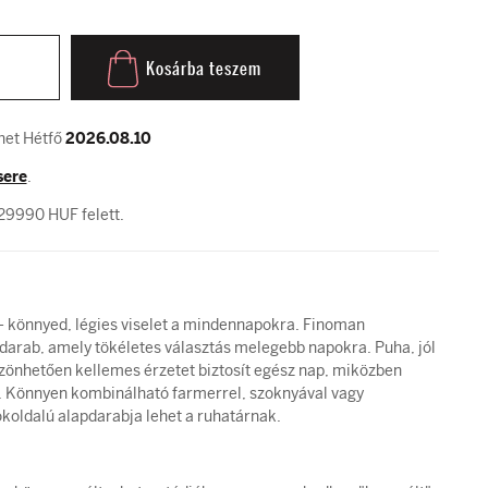
Kosárba teszem
het Hétfő
2026.08.10
sere
.
29990 HUF felett.
ő – könnyed, légies viselet a mindennapokra. Finoman
darab, amely tökéletes választás melegebb napokra. Puha, jól
zönhetően kellemes érzetet biztosít egész nap, miközben
d. Könnyen kombinálható farmerrel, szoknyával vagy
okoldalú alapdarabja lehet a ruhatárnak.