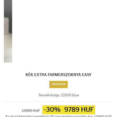
KÉK EXTRA FARMERSZOKNYA EASY
PREMIUM
Termék kódja:
Z2659 blue
-30%
9789 HUF
13990 HUF
Az árcsökkentést megelözö 30 nap legalacsonyabb ára: 13990 HUF