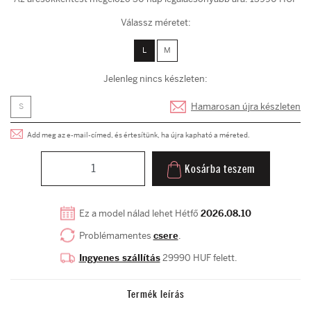
Válassz méretet:
L
M
Jelenleg nincs készleten:
Hamarosan újra készleten
S
Add meg az e-mail-címed, és értesítünk, ha újra kapható a méreted.
Kosárba teszem
Ez a model nálad lehet Hétfő
2026.08.10
Problémamentes
csere
.
Ingyenes szállítás
29990 HUF felett.
Termék leírás