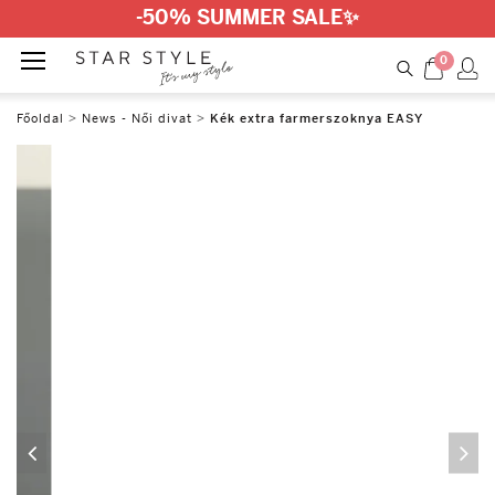
-50% SUMMER SALE
✨
0
Főoldal
>
News - Női divat
>
Kék extra farmerszoknya EASY