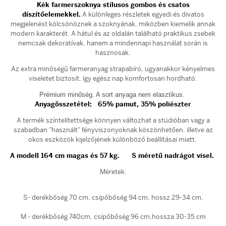
Kék farmerszoknya stílusos gombos és csatos
díszítőelemekkel.
A különleges részletek egyedi és divatos
megjelenést kölcsönöznek a szoknyának, miközben kiemelik annak
modern karakterét. A hátul és az oldalán található praktikus zsebek
nemcsak dekoratívak, hanem a mindennapi használat során is
hasznosak.
Az extra minőségű farmeranyag strapabíró, ugyanakkor kényelmes
viseletet biztosít, így egész nap komfortosan hordható.
Prémium minőség. A sort anyaga nem
elasztikus.
Anyagösszetétel:
65
% pamut, 35% poliészter
A termék színtelítettsége könnyen változhat a stúdióban vagy a
szabadban "használt" fényviszonyoknak köszönhetően, illetve az
okos eszközök kijelzőjének különböző beállításai miatt.
A modell 164 cm magas és 57 kg. S méretű nadrágot visel.
Méretek:
S- derékbőség 70 cm, csípőbőség 94 cm, hossz 29-34 cm,
M - derékbőség 740cm, csípőbőség 96 cm,hossza 30-35 cm