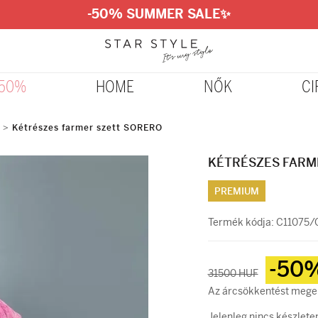
-50% SUMMER SALE
✨
-50%
HOME
NŐK
CI
>
Kétrészes farmer szett SORERO
KÉTRÉSZES FARM
PREMIUM
Termék kódja:
C11075/C
-50
31500 HUF
Az árcsökkentést megel
Jelenleg nincs készlete