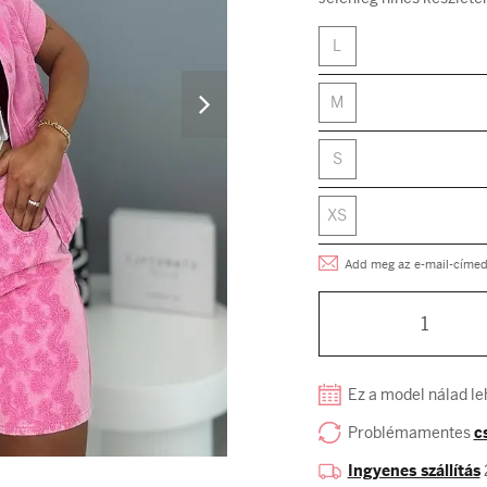
L
M
S
XS
Add meg az e-mail-címed, 
Ez a model nálad le
Problémamentes
c
Ingyenes szállítás