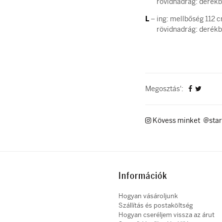
rövidnadrág: derékbős
L
– ing: mellbőség 112 
rövidnadrág: derékbős
Megosztás':
Kövess minket @star
Információk
Hogyan vásároljunk
Szállítás és postaköltség
Hogyan cseréljem vissza az árut