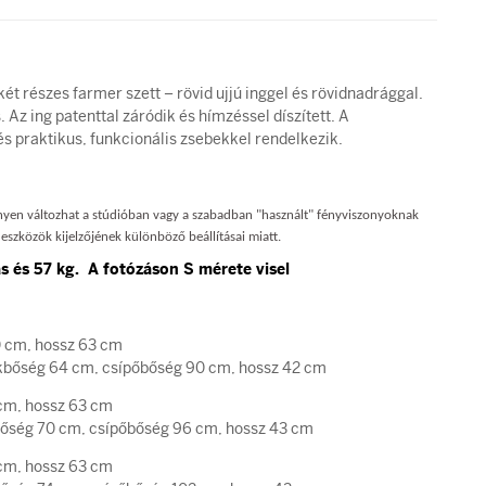
t részes farmer szett – rövid ujjú inggel és rövidnadrággal.
Az ing patenttal záródik és hímzéssel díszített. A
s praktikus, funkcionális zsebekkel rendelkezik.
nnyen változhat a stúdióban vagy a szabadban "használt" fényviszonyoknak
eszközök kijelzőjének különböző beállításai miatt.
 és 57 kg. A fotózáson S mérete visel
0 cm, hossz 63 cm
ség 64 cm, csípőbőség 90 cm, hossz 42 cm
cm, hossz 63 cm
ég 70 cm, csípőbőség 96 cm, hossz 43 cm
 cm, hossz 63 cm