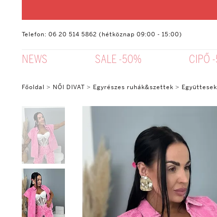
Telefon: 06 20 514 5862 (hétköznap 09:00 - 15:00)
NEWS
SALE -50%
CIPŐ 
Főoldal
>
NŐI DIVAT
>
Egyrészes ruhák&szettek
>
Együttesek