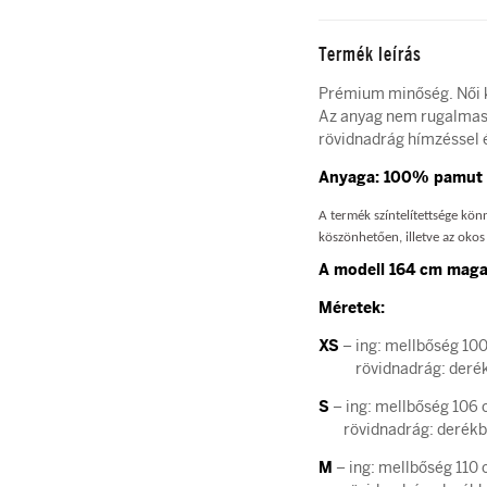
Termék leírás
Prémium minőség. Női ké
Az anyag nem rugalmas. 
rövidnadrág hímzéssel é
Anyaga: 100% pamut
A termék színtelítettsége kö
köszönhetően, illetve az okos 
A modell 164 cm magas
Méretek:
XS
– ing: mellbőség 10
rövidnadrág: derékbő
S
– ing: mellbőség 106 
rövidnadrág: derékbős
M
– ing: mellbőség 110