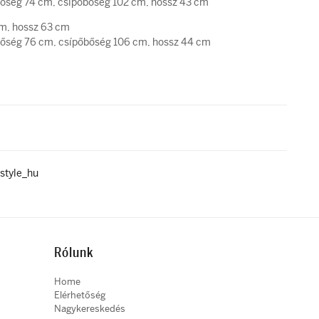
ég 74 cm, csípőbőség 102 cm, hossz 43 cm
cm, hossz 63 cm
ég 76 cm, csípőbőség 106 cm, hossz 44 cm
style_hu
Rólunk
Home
Elérhetőség
Nagykereskedés