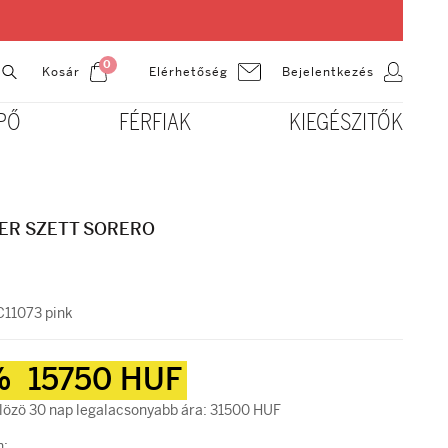
0
Kosár
Bejelentkezés
Elérhetőség
PŐ
FÉRFIAK
KIEGÉSZITŐK
ER SZETT SORERO
11073 pink
%
15750 HUF
özö 30 nap legalacsonyabb ára: 31500 HUF
n: