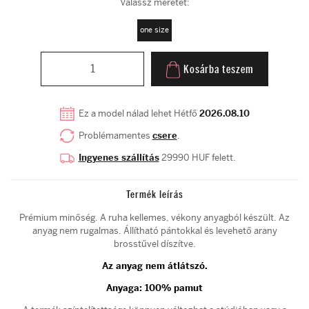
Válassz méretet:
one size
Kosárba teszem
Ez a model nálad lehet Hétfő
2026.08.10
Problémamentes
csere
.
Ingyenes szállítás
29990 HUF felett.
Termék leírás
Prémium minőség. A ruha kellemes, vékony anyagból készült. Az
anyag nem rugalmas. Állítható pántokkal és levehető arany
brosstűvel díszítve.
Az anyag nem átlátszó.
Anyaga: 10
0% pamut