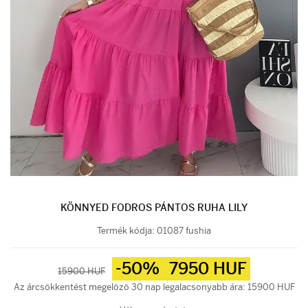
KÖNNYED FODROS PÁNTOS RUHA LILY
Termék kódja:
01087 fushia
-50%
7950 HUF
15900 HUF
Az árcsökkentést megelözö 30 nap legalacsonyabb ára: 15900 HUF