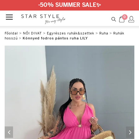
-50% SUMMER SALE
✨
0
Főoldal
>
NŐI DIVAT
>
Egyrészes ruhák&szettek
>
Ruha
>
Ruhák
hosszú
>
Könnyed fodros pántos ruha LILY