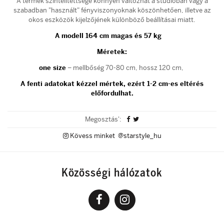
A termék színtelítettsége könnyen változhat a stúdióban vagy a
szabadban "használt" fényviszonyoknak köszönhetően, illetve az
okos eszközök kijelzőjének különböző beállításai miatt.
A modell 164 cm magas és 57 kg
Méretek:
one size
– mellbőség 70-80 cm, hossz 120 cm,
A fenti adatokat kézzel mértek, ezért 1-2 cm-es eltérés
előfordulhat.
Megosztás':
Kövess minket @starstyle_hu
Közösségi hálózatok