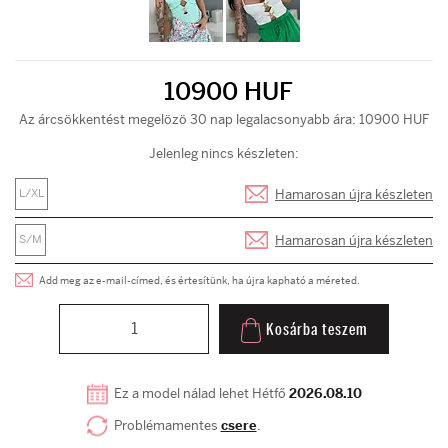
10900 HUF
Az árcsökkentést megelözö 30 nap legalacsonyabb ára: 10900 HUF
Jelenleg nincs készleten:
Hamarosan újra készleten
L/XL
Hamarosan újra készleten
S/M
Add meg az e-mail-címed, és értesítünk, ha újra kapható a méreted.
Kosárba teszem
Ez a model nálad lehet Hétfő
2026.08.10
Problémamentes
csere
.