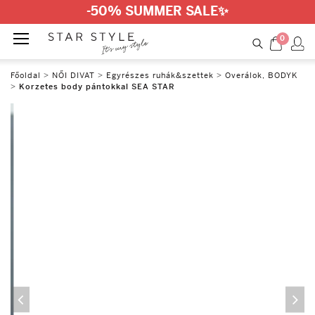
-50% SUMMER SALE
✨
0
Főoldal
>
NŐI DIVAT
>
Egyrészes ruhák&szettek
>
Overálok, BODYK
>
Korzetes body pántokkal SEA STAR