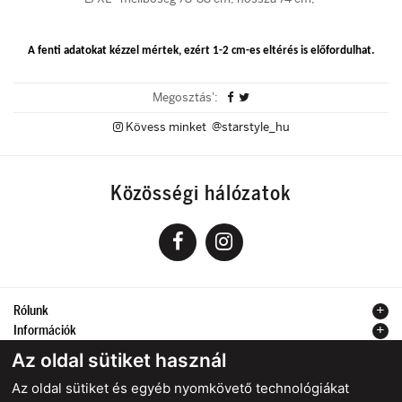
A fenti adatokat kézzel mértek, ezért 1-2 cm-es eltérés is előfordulhat.
Megosztás':
Kövess minket @starstyle_hu
Közösségi hálózatok
Rólunk
Információk
Kapcsolat
Az oldal sütiket használ
Az oldal sütiket és egyéb nyomkövető technológiákat