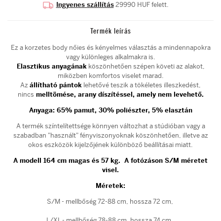
Ingyenes szállítás
29990 HUF felett.
Termék leírás
Ez a korzetes body nőies és kényelmes választás a mindennapokra
vagy különleges alkalmakra is.
Elasztikus anyagának
köszönhetően szépen követi az alakot,
miközben komfortos viselet marad.
Az
állítható pántok
lehetővé teszik a tökéletes illeszkedést,
nincs
melltömése, arany díszítéssel, amely nem levehető.
Anyaga: 65% pamut, 30% poliészter, 5% elasztán
A termék színtelítettsége könnyen változhat a stúdióban vagy a
szabadban "használt" fényviszonyoknak köszönhetően, illetve az
okos eszközök kijelzőjének különböző beállításai miatt.
A modell 164 cm magas és 57 kg. A fotózáson S/M méretet
visel.
Méretek:
S/M - mellbőség 72-88 cm, hossza 72 cm,
L/XL - mellbőség 78-88 cm, hossza 74 cm,