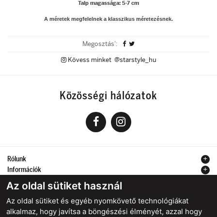
Talp magassága: 5-7 cm
A méretek megfelelnek a klasszikus méretezésnek.
Megosztás':
Kövess minket @starstyle_hu
Közösségi hálózatok
Rólunk
Információk
Kapcsolat
Az oldal sütiket használ
Az oldal sütiket és egyéb nyomkövető technológiákat
alkalmaz, hogy javítsa a böngészési élményét, azzal hogy