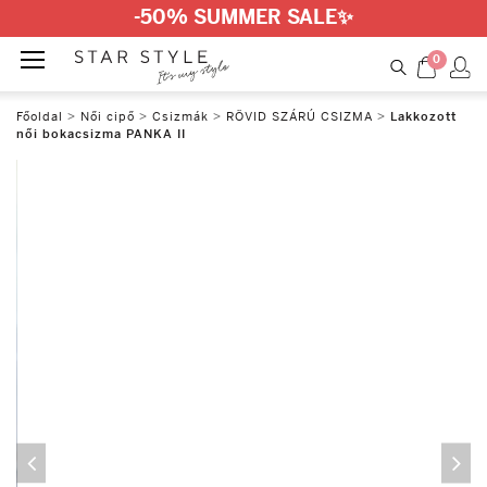
-50% SUMMER SALE
✨
0
Főoldal
>
Női cipő
>
Csizmák
>
RÖVID SZÁRÚ CSIZMA
>
Lakkozott
női bokacsizma PANKA II