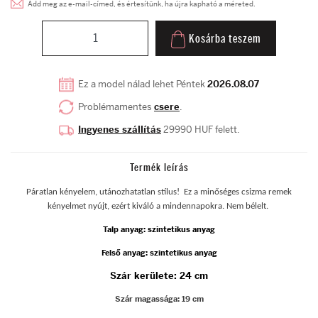
Add meg az e-mail-címed, és értesítünk, ha újra kapható a méreted.
Kosárba teszem
Ez a model nálad lehet Péntek
2026.08.07
Problémamentes
csere
.
Ingyenes szállítás
29990 HUF felett.
Termék leírás
Páratlan kényelem, utánozhatatlan stílus! Ez a minőséges csizma remek
kényelmet nyújt, ezért kiváló a mindennapokra. Nem bélelt.
Talp anyag: szintetikus anyag
Felső anyag:
szintetikus anyag
Szár kerülete: 24 cm
Szár magassága: 19 cm