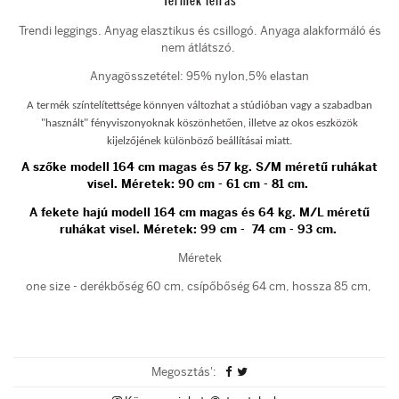
Termék leírás
Trendi leggings. Anyag elasztikus és csillogó. Anyaga alakformáló és
nem átlátszó.
Anyagösszetétel: 95% nylon,5% elastan
A termék színtelítettsége könnyen változhat a stúdióban vagy a szabadban
"használt" fényviszonyoknak köszönhetően, illetve az okos eszközök
kijelzőjének különböző beállításai miatt.
A szőke modell 164 cm magas és 57 kg. S/M méretű ruhákat
visel. Méretek: 90 cm - 61 cm - 81 cm.
A fekete hajú modell 164 cm magas és 64 kg. M/L méretű
ruhákat visel. Méretek: 99 cm - 74 cm - 93 cm.
Méretek
one size - derékbőség 60 cm, csípőbőség 64 cm, hossza 85 cm,
Megosztás':