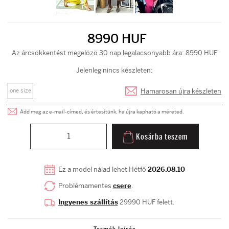
8990 HUF
Az árcsökkentést megelözö 30 nap legalacsonyabb ára: 8990 HUF
Jelenleg nincs készleten:
Hamarosan újra készleten
one size
Add meg az e-mail-címed, és értesítünk, ha újra kapható a méreted.
Kosárba teszem
Ez a model nálad lehet Hétfő
2026.08.10
Problémamentes
csere
.
Ingyenes szállítás
29990 HUF felett.