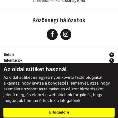
Kövess minket @starstyle_hu
Közösségi hálózatok
Rólunk
Információk
Kapcsolat
Az oldal sütiket használ
Az oldal sütiket és egyéb nyomkövető technológiákat
alkalmaz, hogy javítsa a böngészési élményét, azzal hogy
személyre szabott tartalmakat és célzott hirdetéseket
Biztonságos online fizetés
jelenít meg, és elemzi a weboldalunk forgalmát, hogy
megtudjuk honnan érkeztek a látogatóink.
Elfogadom
starstyle.sk
starstyle.cz
starstyle.hu