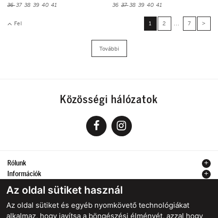
36
37
38
39
40
41
36
37
38
39
40
41
Fel
1
2
...
7
>
További
Közösségi hálózatok
Rólunk
Információk
Kapcsolat
Az oldal sütiket használ
Az oldal sütiket és egyéb nyomkövető technológiákat
alkalmaz, hogy javítsa a böngészési élményét, azzal hogy