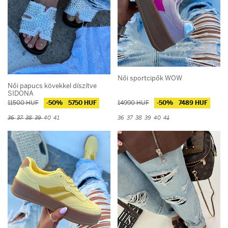
Női sportcipők WOW
Női papucs kövekkel díszítve
SIDONA
11500 HUF
-50%
5750 HUF
14990 HUF
-50%
7489 HUF
36
37
38
39
40
41
36
37
38
39
40
41