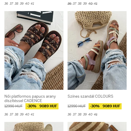
36
37
38
39
40
41
36
37
38
39
40
41
Női platformos papucs arany
Színes szandál COLOURS
díszítéssel CADENCE
12990 HUF
-30%
9089 HUF
12990 HUF
-30%
9089 HUF
36
37
38
39
40
41
36
37
38
39
40
41