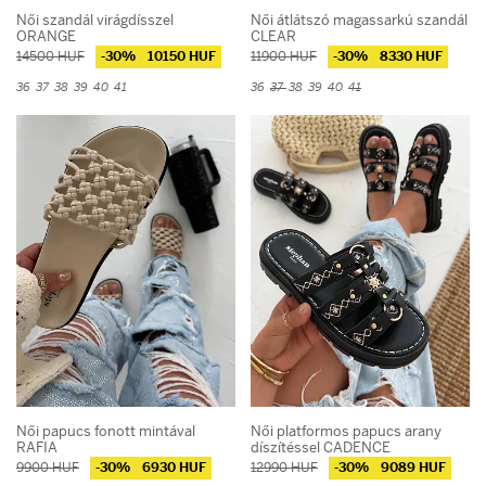
Női szandál virágdísszel
Női átlátszó magassarkú szandál
ORANGE
CLEAR
14500 HUF
-30%
10150 HUF
11900 HUF
-30%
8330 HUF
36
37
38
39
40
41
36
37
38
39
40
41
Női papucs fonott mintával
Női platformos papucs arany
RAFIA
díszítéssel CADENCE
9900 HUF
-30%
6930 HUF
12990 HUF
-30%
9089 HUF