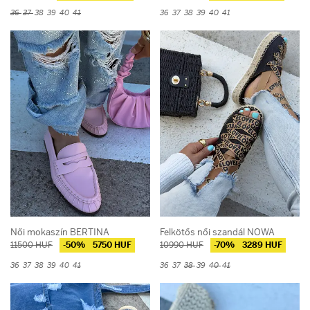
36
37
38
39
40
41
36
37
38
39
40
41
Női mokaszín BERTINA
Felkötős női szandál NOWA
11500 HUF
-50%
5750 HUF
10990 HUF
-70%
3289 HUF
36
37
38
39
40
41
36
37
38
39
40
41