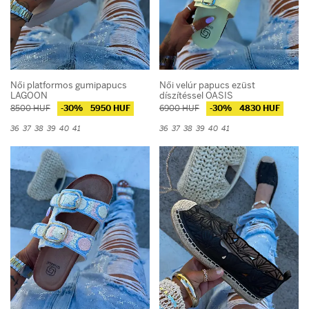
Női platformos gumipapucs
Női velúr papucs ezüst
LAGOON
díszítéssel OASIS
8500 HUF
-30%
5950 HUF
6900 HUF
-30%
4830 HUF
36
37
38
39
40
41
36
37
38
39
40
41