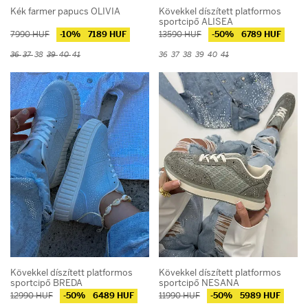
Kék farmer papucs OLIVIA
Kövekkel díszített platformos
sportcipő ALISEA
7990 HUF
-10%
7189 HUF
13590 HUF
-50%
6789 HUF
36
37
38
39
40
41
36
37
38
39
40
41
Kövekkel díszített platformos
Kövekkel díszített platformos
sportcipő BREDA
sportcipő NESANA
12990 HUF
-50%
6489 HUF
11990 HUF
-50%
5989 HUF