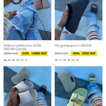
Átlátszó platformos NUDE
Női gumipapucs LAGOON
DREAM szandál
14990 HUF
-10%
13489 HUF
8500 HUF
-30%
5950 HUF
36
37
38
39
40
41
36
37
38
39
40
41