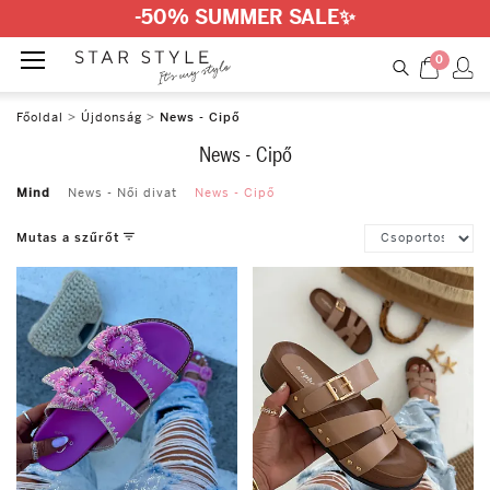
-50% SUMMER SALE
✨
0
Főoldal
>
Újdonság
>
News - Cipő
News - Cipő
Mind
News - Női divat
News - Cipő
Mutas a szűrőt
Méret
36
39
37
40
38
41
Szín
White
Yellow
Black
Brown