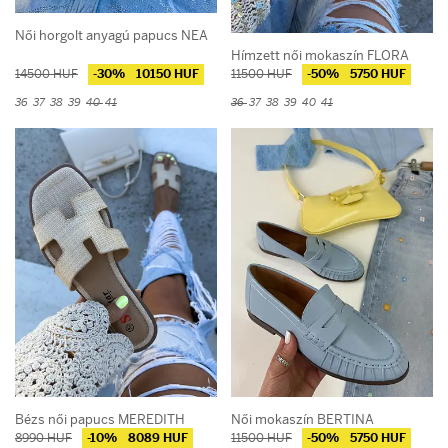
Női horgolt anyagú papucs NEA
Hímzett női mokaszín FLORA
14500 HUF
-30%
10150 HUF
11500 HUF
-50%
5750 HUF
36
37
38
39
40
41
36
37
38
39
40
41
Bézs női papucs MEREDITH
Női mokaszín BERTINA
8990 HUF
-10%
8089 HUF
11500 HUF
-50%
5750 HUF