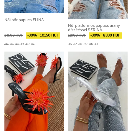
Beige
Khaki
Red
Fuchsia
Pink
Purple
Női bőr papucs ELINA
Blue
Gold
Green
Multicolor
Női platformos papucs arany
díszítéssel SERINA
Ár
14500 HUF
-30%
10150 HUF
11900 HUF
-30%
8330 HUF
36
37
38
39
40
41
36
37
38
39
40
41
Ár:
3990 - 19900