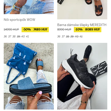
Női sportcipők WOW
Barna dámske šľapky MEREDITH
14990 HUF
-50%
7489 HUF
8990 HUF
-10%
8089 HUF
36
37
38
39
40
41
36
37
38
39
40
41