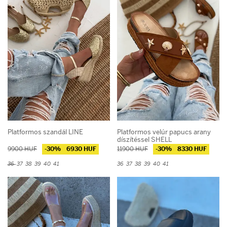
Platformos szandál LINE
Platformos velúr papucs arany
díszítéssel SHELL
9900 HUF
-30%
6930 HUF
11900 HUF
-30%
8330 HUF
36
37
38
39
40
41
36
37
38
39
40
41