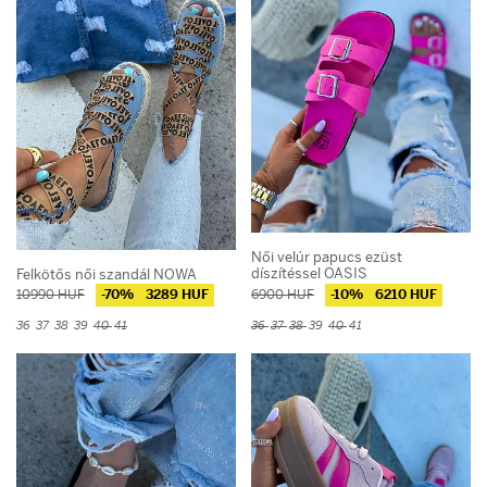
Női velúr papucs ezüst
díszítéssel OASIS
Felkötős női szandál NOWA
10990 HUF
-70%
3289 HUF
6900 HUF
-10%
6210 HUF
36
37
38
39
40
41
36
37
38
39
40
41