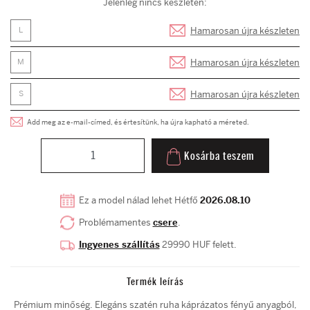
Jelenleg nincs készleten:
Hamarosan újra készleten
L
Hamarosan újra készleten
M
Hamarosan újra készleten
S
Add meg az e-mail-címed, és értesítünk, ha újra kapható a méreted.
Kosárba teszem
Ez a model nálad lehet Hétfő
2026.08.10
Problémamentes
csere
.
Ingyenes szállítás
29990 HUF felett.
Termék leírás
Prémium minőség. Elegáns szatén ruha káprázatos fényű anyagból,