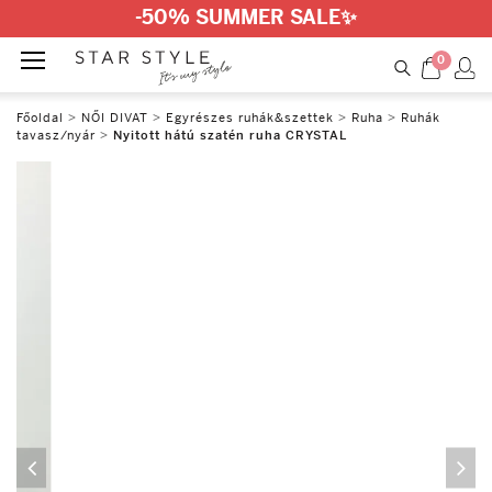
-50% SUMMER SALE
✨
0
Főoldal
>
NŐI DIVAT
>
Egyrészes ruhák&szettek
>
Ruha
>
Ruhák
tavasz/nyár
>
Nyitott hátú szatén ruha CRYSTAL