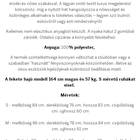
érzéki és nőies szabással. A lágyan omló textil luxus megjelenést
kölcsönöz, míg a nyitott hát hangsúlyozza a nőiességet és
különleges alkalmakra is tökéletes választás – legyen szó buliról,
esküvőről vagy esti rendezvényről.
Kellemes nem elasztikus anyagból készült. A nyaka hátul 2 gombbal
záródik. Oldalsó cipzáras a könnyebb felvételhez.
Anyaga:
100
% polyester,
A termék színtelítettsége könnyen változhat a stúdióban vagy a
szabadban "használt" fényviszonyoknak köszönhetően, illetve az
okos eszközök kijelzőjének különböző beállításai miatt.
A fekete hajú modell 164 cm magas és 57 kg. S méretű ruhákat
visel.
Méretek:
S - mellbőség 84 cm, derékbőség 76 cm, hossza 83 cm, csípőbőség
cm, ujjhossz 60 cm
M - mellbőség 86 cm, derékbőség 78 cm, hossza 84 cm, csípőbőség
cm, ujjhossz 61 cm