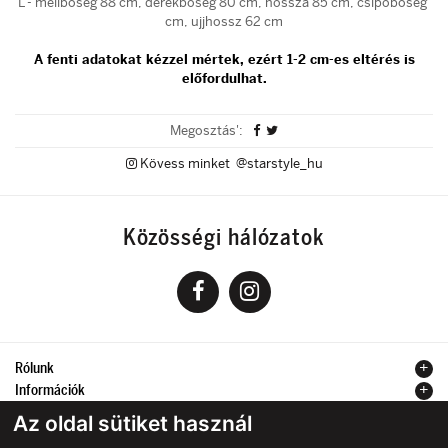
L - mellbőség 88 cm, derékbőség 80 cm, hossza 85 cm, csípőbőség
cm, ujjhossz 62 cm
A fenti adatokat kézzel mértek, ezért 1-2 cm-es eltérés is
előfordulhat.
Megosztás':
Kövess minket @starstyle_hu
Közösségi hálózatok
Rólunk
Információk
Kapcsolat
Az oldal sütiket használ