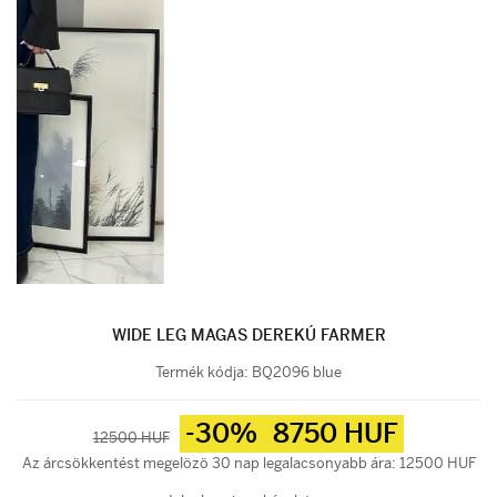
WIDE LEG MAGAS DEREKÚ FARMER
Termék kódja:
BQ2096 blue
-30%
8750 HUF
12500 HUF
Az árcsökkentést megelözö 30 nap legalacsonyabb ára: 12500 HUF