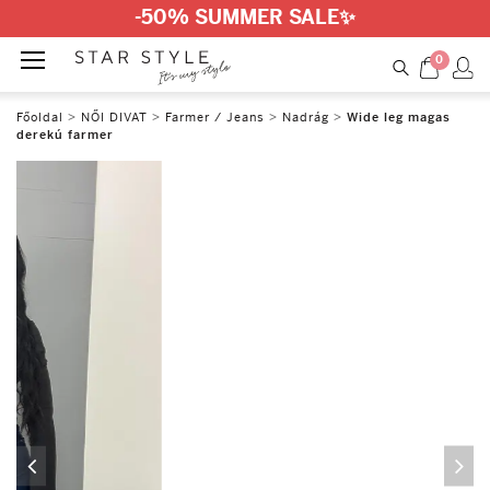
-50% SUMMER SALE
✨
0
Főoldal
>
NŐI DIVAT
>
Farmer / Jeans
>
Nadrág
>
Wide leg magas
derekú farmer