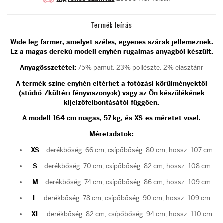
Termék leírás
Wide leg farmer, amelyet széles, egyenes szárak jellemeznek.
Ez a magas derekú modell enyhén rugalmas anyagból készült.
Anyagösszetétel:
75% pamut, 23% poliészte, 2% elasztánr
A termék színe enyhén eltérhet a fotózási körülményektől
(stúdió-/kültéri fényviszonyok) vagy az Ön készülékének
kijelzőfelbontásától függően.
A modell 164 cm magas, 57 kg, és XS-es méretet visel.
Méretadatok:
XS
– derékbőség: 66 cm, csípőbőség: 80 cm, hossz: 107 cm
S
– derékbőség: 70 cm, csípőbőség: 82 cm, hossz: 108 cm
M
– derékbőség: 74 cm, csípőbőség: 86 cm, hossz: 109 cm
L
– derékbőség: 78 cm, csípőbőség: 90 cm, hossz: 109 cm
XL
– derékbőség: 82 cm, csípőbőség: 94 cm, hossz: 110 cm