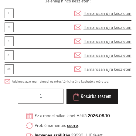
Jelenleg nincs készleten:
Hamarosan újra készleten
L
Hamarosan újra készleten
M
Hamarosan újra készleten
S
Hamarosan újra készleten
XL
Hamarosan újra készleten
XS
Add meg az e-mail-címed, és értesítünk, ha újra kapható a méreted.
Kosárba teszem
Ez a model nálad lehet Hétfő
2026.08.10
Problémamentes
csere
.
Ingyenes szállítás
29990 HUF felett.