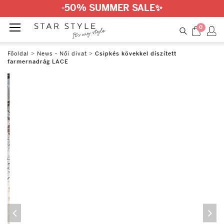
-50% SUMMER SALE
✨
0
Főoldal
>
News - Női divat
>
Csipkés kövekkel díszített
farmernadrág LACE