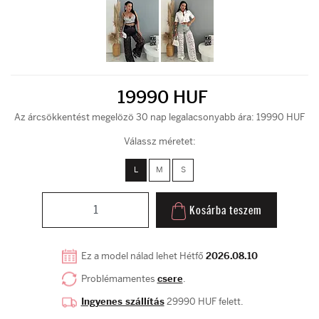
19990 HUF
Az árcsökkentést megelözö 30 nap legalacsonyabb ára: 19990 HUF
Válassz méretet:
L
M
S
Kosárba teszem
Ez a model nálad lehet Hétfő
2026.08.10
Problémamentes
csere
.
Ingyenes szállítás
29990 HUF felett.