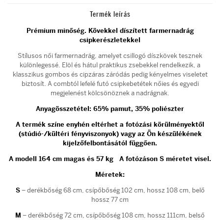
Termék leírás
Prémium minőség.
Kövekkel díszített farmernadrág
csipkerészletekkel
Stílusos női farmernadrág, amelyet csillogó díszkövek tesznek
különlegessé. Elöl és hátul praktikus zsebekkel rendelkezik, a
klasszikus gombos és cipzáras záródás pedig kényelmes viseletet
biztosít. A combtól lefelé futó csipkebetétek nőies és egyedi
megjelenést kölcsönöznek a nadrágnak.
Anyagösszetétel: 65% pamut, 35% poliészter
A termék színe enyhén eltérhet a fotózási körülményektől
(stúdió-/kültéri fényviszonyok) vagy az Ön készülékének
kijelzőfelbontásától függően.
A modell 164 cm magas és 57 kg A fotózáson S méretet visel.
Méretek:
S
– derékbőség 68 cm, csípőbőség 102 cm, hossz 108 cm, belő
hossz 77 cm
M
– derékbőség 72 cm, csípőbőség 108 cm, hossz 111cm, belső