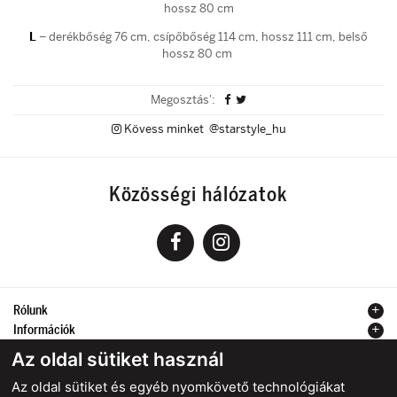
hossz 80 cm
L
– derékbőség 76 cm, csípőbőség 114 cm, hossz 111 cm, belső
hossz 80 cm
Megosztás':
Kövess minket @starstyle_hu
Közösségi hálózatok
Rólunk
Információk
Kapcsolat
Az oldal sütiket használ
Az oldal sütiket és egyéb nyomkövető technológiákat