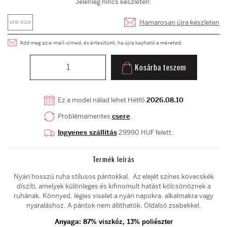
Jelenleg nincs készleten:
Hamarosan újra készleten
one size
Add meg az e-mail-címed, és értesítünk, ha újra kapható a méreted.
Kosárba teszem
Ez a model nálad lehet Hétfő
2026.08.10
Problémamentes
csere
.
Ingyenes szállítás
29990 HUF felett.
Termék leírás
Nyári hosszú ruha stílusos pántokkal. Az elejét színes kövecskék
díszíti, amelyek különleges és kifinomult hatást kölcsönöznek a
ruhának. Könnyed, légies viselet a nyári napokra, alkalmakra vagy
nyaraláshoz. A pántok nem állíthatók. Oldalsó zsebekkel.
Anyaga:
87
% viszkóz, 13% poliészter