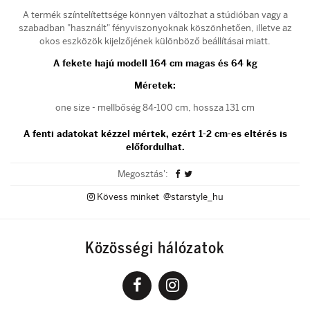
A termék színtelítettsége könnyen változhat a stúdióban vagy a
szabadban "használt" fényviszonyoknak köszönhetően, illetve az
okos eszközök kijelzőjének különböző beállításai miatt.
A fekete hajú modell 164 cm magas és 64 kg
Méretek:
one size - mellbőség 84-100 cm, hossza 131 cm
A fenti adatokat kézzel mértek, ezért 1-2 cm-es eltérés is
előfordulhat.
Megosztás':
Kövess minket @starstyle_hu
Közösségi hálózatok