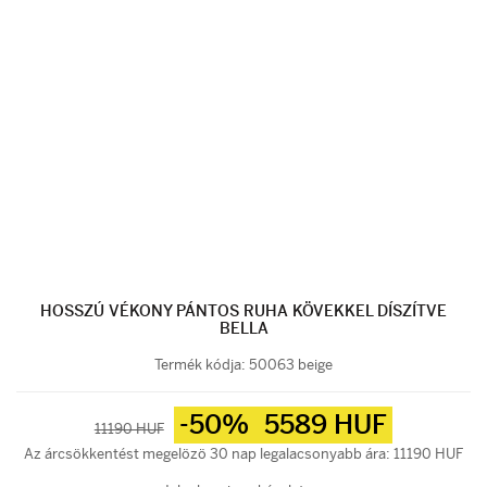
HOSSZÚ VÉKONY PÁNTOS RUHA KÖVEKKEL DÍSZÍTVE
BELLA
Termék kódja:
50063 beige
-50%
5589 HUF
11190 HUF
Az árcsökkentést megelözö 30 nap legalacsonyabb ára: 11190 HUF