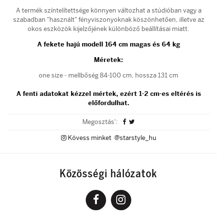
A termék színtelítettsége könnyen változhat a stúdióban vagy a
szabadban "használt" fényviszonyoknak köszönhetően, illetve az
okos eszközök kijelzőjének különböző beállításai miatt.
A fekete hajú modell 164 cm magas és 64 kg
Méretek:
one size - mellbőség 84-100 cm, hossza 131 cm
A fenti adatokat kézzel mértek, ezért 1-2 cm-es eltérés is
előfordulhat.
Megosztás':
Kövess minket @starstyle_hu
Közösségi hálózatok