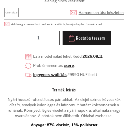
Jelenleg nincs készleten:
Hamarosan újra készleten
one size
Add meg az e-mail-címed, és értesítünk, ha újra kapható a méreted.
Kosárba teszem
Ez a model nálad lehet Kedd
2026.08.11
Problémamentes
csere
.
Ingyenes szállítás
29990 HUF felett.
Termék leírás
Nyári hosszú ruha stílusos pántokkal. Az elejét színes kövecskék
díszíti, amelyek különleges és kifinomult hatást kölcsönöznek a
ruhának. Könnyed, légies viselet a nyári napokra, alkalmakra vagy
nyaraláshoz. A pántok nem állíthatók. Oldalsó zsebekkel.
Anyaga:
87
% viszkóz, 13% poliészter