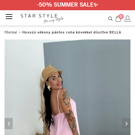
-50% SUMMER SALE
✨
0
Főoldal
>
Hosszú vékony pántos ruha kövekkel díszítve BELLA